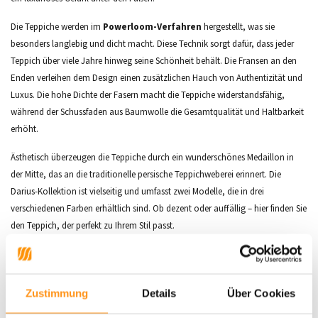
Die Teppiche werden im
Powerloom-Verfahren
hergestellt, was sie
besonders langlebig und dicht macht. Diese Technik sorgt dafür, dass jeder
Teppich über viele Jahre hinweg seine Schönheit behält. Die Fransen an den
Enden verleihen dem Design einen zusätzlichen Hauch von Authentizität und
Luxus. Die hohe Dichte der Fasern macht die Teppiche widerstandsfähig,
während der Schussfaden aus Baumwolle die Gesamtqualität und Haltbarkeit
erhöht.
Ästhetisch überzeugen die Teppiche durch ein wunderschönes Medaillon in
der Mitte, das an die traditionelle persische Teppichweberei erinnert. Die
Darius-Kollektion ist vielseitig und umfasst zwei Modelle, die in drei
verschiedenen Farben erhältlich sind. Ob dezent oder auffällig – hier finden Sie
den Teppich, der perfekt zu Ihrem Stil passt.
Erleben Sie den Luxus und kulturellen Reichtum der Darius-Kollektion und
holen Sie sich ein Stück Persien in Ihr Zuhause.
Zustimmung
Details
Über Cookies
Hauptmerkmale: