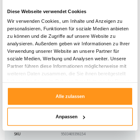
Florhöhe:
ca. 11 mm
Diese Webseite verwendet Cookies
Material:
100% Polypropylen Heatset
Maschinengewebt, antiallergisch
Wir verwenden Cookies, um Inhalte und Anzeigen zu
Geeignet für Fußbodenheizung
personalisieren, Funktionen für soziale Medien anbieten
Strapazierfähig, robust, Baumwollrücken
zu können und die Zugriffe auf unsere Website zu
Pflegeleicht, antistatisch
analysieren. Außerdem geben wir Informationen zu Ihrer
Gewicht:
+/- 3000 gr/m²
Verwendung unserer Website an unsere Partner für
Knötchen pro m²:
ca. 2.880.000
soziale Medien, Werbung und Analysen weiter. Unsere
Die Abbildung zeigt die Größe 160x230 cm
Partner führen diese Informationen möglicherweise mit
Details:
Da der Teppich aufgerollt geliefert wird, kann er beim
weiteren Daten zusammen, die Sie ihnen bereitgestellt
Ausrollen etwas holprig sein. Dies verschwindet nach kurzer Zeit von
haben oder die sie im Rahmen Ihrer Nutzung der Dienste
selbst. Um es zu beschleunigen, können Sie den Teppich einfach in die
gesammelt haben.
entgegengesetzte Richtung aufrollen.
Alle zulassen
Anpassen
Produktdaten
SKU
9503469396154