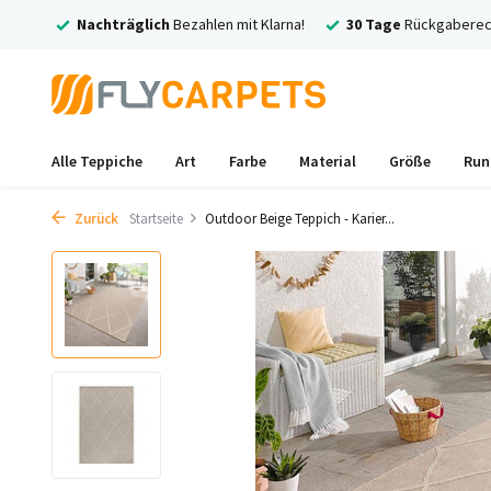
räglich
Bezahlen mit Klarna!
30 Tage
Rückgaberecht
Kostenl
Alle Teppiche
Art
Farbe
Material
Größe
Run
Zurück
Startseite
Outdoor Beige Teppich - Karier...