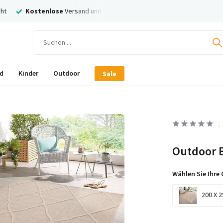
ose
Versand und Rückversand
Nachträglich
Bezahlen mit Klarna!
d
Kinder
Outdoor
Sale
Outdoor B
Wählen Sie Ihre 
200 X 2