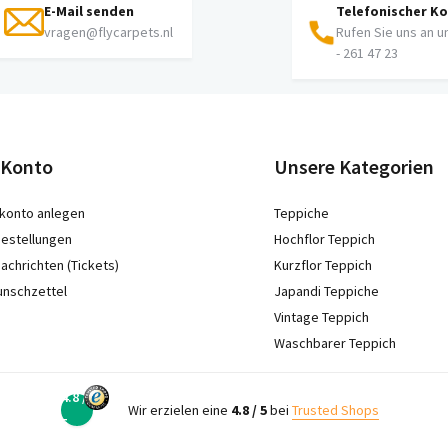
E-Mail senden
Telefonischer K
vragen@flycarpets.nl
Rufen Sie uns an u
- 261 47 23
 Konto
Unsere Kategorien
konto anlegen
Teppiche
estellungen
Hochflor Teppich
achrichten (Tickets)
Kurzflor Teppich
unschzettel
Japandi Teppiche
Vintage Teppich
Waschbarer Teppich
4.8 /
Wir erzielen eine
4.8 / 5
bei
Trusted Shops
5