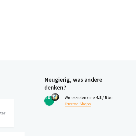
Neugierig, was andere
denken?
4.8 /
Wir erzielen eine
4.8 / 5
bei
5
Trusted Shops
iter