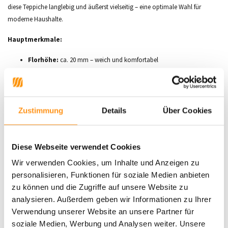
diese Teppiche langlebig und äußerst vielseitig – eine optimale Wahl für
moderne Haushalte.
Hauptmerkmale:
Florhöhe:
ca. 20 mm – weich und komfortabel
Material:
100 % Polypropylen – robust, langlebig und wasserfest
Produktion:
Maschinengewebt für hochwertige Verarbeitung
Funktionalität:
Schalldämmend, antistatisch und antiallergisch
Gewicht:
ca. 1300 g/m² – leicht und stabil
Zustimmung
Details
Über Cookies
Geeignet für Fußbodenheizung:
Für ein warmes und
gemütliches Zuhause
Pflegeleicht:
Einfach zu reinigen, perfekt für Familien und Haustiere
Diese Webseite verwendet Cookies
Wir verwenden Cookies, um Inhalte und Anzeigen zu
Die
Mallorca-Kollektion
ist eine stilvolle und praktische Ergänzung für
personalisieren, Funktionen für soziale Medien anbieten
jeden Wohnraum oder Außenbereich.
Jetzt entdecken und Ihr Zuhause
zu können und die Zugriffe auf unsere Website zu
oder Ihren Garten aufwerten!
analysieren. Außerdem geben wir Informationen zu Ihrer
Verwendung unserer Website an unsere Partner für
soziale Medien, Werbung und Analysen weiter. Unsere