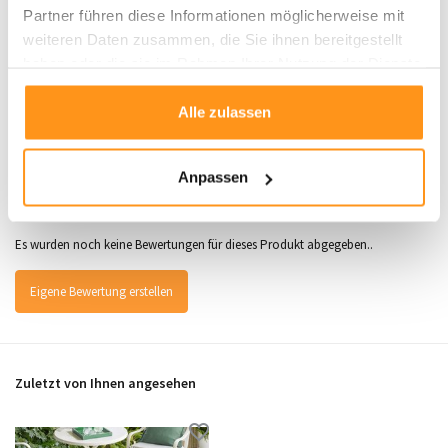
Produktdaten
Partner führen diese Informationen möglicherweise mit
weiteren Daten zusammen, die Sie ihnen bereitgestellt
SKU
7434641962923
haben oder die sie im Rahmen Ihrer Nutzung der Dienste
gesammelt haben.
Alle zulassen
Bewertungen
Anpassen
0
/
Durchschnitt aus 0 Bewertungen
5
Es wurden noch keine Bewertungen für dieses Produkt abgegeben..
Eigene Bewertung erstellen
Zuletzt von Ihnen angesehen