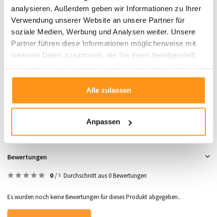
Dieser
waschbare Kunstfellteppich
ist eine ideale Wahl für Haushalte, die
analysieren. Außerdem geben wir Informationen zu Ihrer
Komfort und Pflegeleichtigkeit miteinander verbinden möchten. Er eignet sich
Verwendung unserer Website an unsere Partner für
hervorragend für Wohnzimmer, Schlafzimmer oder jeden anderen Raum, der
soziale Medien, Werbung und Analysen weiter. Unsere
eine extra Portion Gemütlichkeit braucht.
Partner führen diese Informationen möglicherweise mit
weiteren Daten zusammen, die Sie ihnen bereitgestellt
haben oder die sie im Rahmen Ihrer Nutzung der Dienste
gesammelt haben.
Produktdaten
Alle zulassen
SKU
9506785754219
Anpassen
Bewertungen
0
/
Durchschnitt aus 0 Bewertungen
5
Es wurden noch keine Bewertungen für dieses Produkt abgegeben..