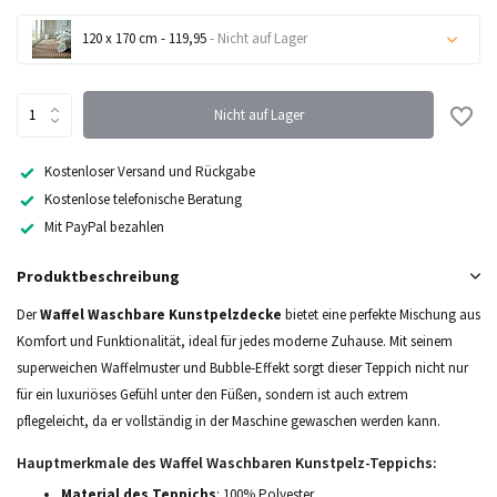
120 x 170 cm - 119,95
- Nicht auf Lager
Nicht auf Lager
Nicht auf Lager
Nicht auf Lager
Kostenloser Versand und Rückgabe
Kostenlose telefonische Beratung
Nicht auf Lager
Mit PayPal bezahlen
Produktbeschreibung
Der
Waffel Waschbare Kunstpelzdecke
bietet eine perfekte Mischung aus
Komfort und Funktionalität, ideal für jedes moderne Zuhause. Mit seinem
superweichen Waffelmuster und Bubble-Effekt sorgt dieser Teppich nicht nur
für ein luxuriöses Gefühl unter den Füßen, sondern ist auch extrem
pflegeleicht, da er vollständig in der Maschine gewaschen werden kann.
Hauptmerkmale des Waffel Waschbaren Kunstpelz-Teppichs:
Material des Teppichs
: 100% Polyester