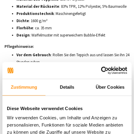
Material der Rückseite
: 83% TPR, 12% Polyester, 5% Baumwolle
Produktionstechnik
: Maschinengefertigt
Dichte
: 1600 g/m²
Florhöhe
: ca. 35 mm
Design
: Waffelmuster mit superweichem Bubble-Effekt
Pflegehinweise:
Vor dem Gebrauch
: Rollen Sie den Teppich aus und lassen Sie ihn 24
Stunden ruhen.
Regelmäßige Pflege
: Schütteln Sie den Teppich regelmäßig, um
Schmutz und Staub zu entfernen. Staubsaugen Sie ihn mit einem
Staubsaugeraufsatz, um die Fasern in gutem Zustand zu halten.
Zustimmung
Details
Über Cookies
Bei Flecken
: Tupfen Sie verschüttete Flüssigkeiten sofort mit einem
feuchten weißen Tuch ab.
Waschen
: Waschen Sie den Teppich bei 30 Grad und lassen Sie ihn
Diese Webseite verwendet Cookies
flach trocknen. Nehmen Sie ihn sofort nach dem Waschen heraus, um
Wir verwenden Cookies, um Inhalte und Anzeigen zu
Knitterfalten zu vermeiden. Größere Teppiche können eine
personalisieren, Funktionen für soziale Medien anbieten
professionelle Reinigung erfordern.
zu können und die Zugriffe auf unsere Website zu