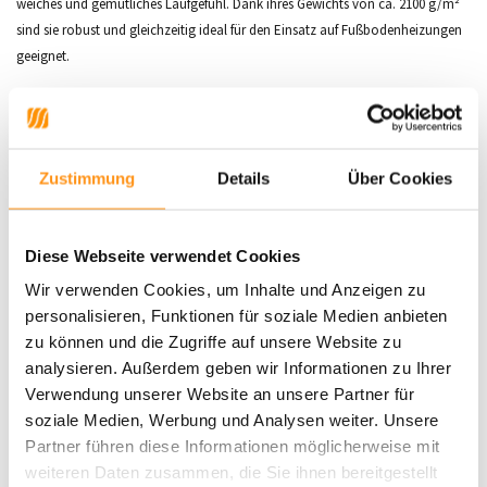
weiches und gemütliches Laufgefühl. Dank ihres Gewichts von ca. 2100 g/m²
sind sie robust und gleichzeitig ideal für den Einsatz auf Fußbodenheizungen
geeignet.
Warum die Azure-Kollektion?
Florhöhe:
ca. 30 mm für höchsten Komfort
Material:
100 % Polypropylen, strapazierfähig und pflegeleicht
Zustimmung
Details
Über Cookies
Geeignet für Fußbodenheizungen:
Perfekt für warme und
einladende Räume
Diese Webseite verwendet Cookies
Entdecken Sie die perfekte Kombination aus Stil und Funktionalität mit der
Wir verwenden Cookies, um Inhalte und Anzeigen zu
Azure-Kollektion
.
Jetzt bestellen und Wohnkomfort neu erleben!
personalisieren, Funktionen für soziale Medien anbieten
zu können und die Zugriffe auf unsere Website zu
analysieren. Außerdem geben wir Informationen zu Ihrer
Produktdaten
Verwendung unserer Website an unsere Partner für
soziale Medien, Werbung und Analysen weiter. Unsere
SKU
0616695114122
Partner führen diese Informationen möglicherweise mit
weiteren Daten zusammen, die Sie ihnen bereitgestellt