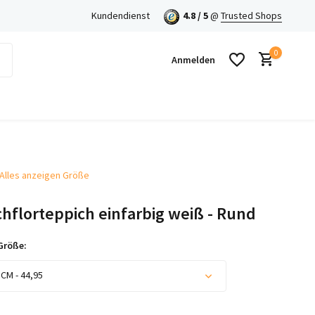
en mit Klarna!
Kundendienst
4.8 / 5
@
Trusted Shops
0
Anmelden
Alles anzeigen Größe
Benutzerkonto anlegen
hflorteppich einfarbig weiß - Rund
Benutzerkonto anlegen
Größe:
 CM - 44,95