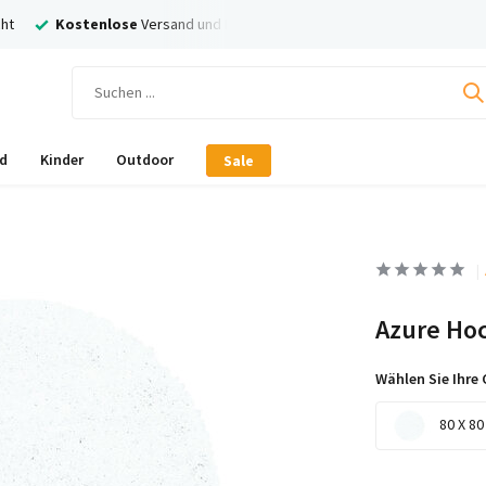
ht
Kostenlose
Versand und Rückversand
Nachträglich
Bezahl
d
Kinder
Outdoor
Sale
Azure Hoc
Wählen Sie Ihre 
80 X 80