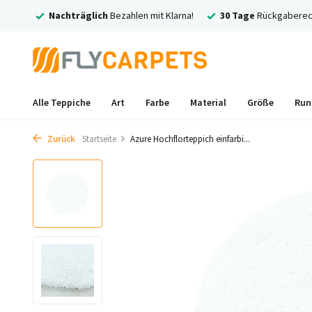
rsand
Nachträglich
Bezahlen mit Klarna!
30 Tage
Rückgaberec
Alle Teppiche
Art
Farbe
Material
Größe
Run
Zurück
Startseite
Azure Hochflorteppich einfarbi...