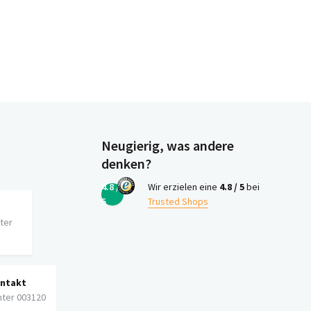
Neugierig, was andere
denken?
4.8 /
Wir erzielen eine
4.8 / 5
bei
5
Trusted Shops
iter
ontakt
nter 003120