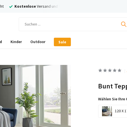
ht
Kostenlose
Versand und Rückversand
Nachträglich
Bezahl
d
Kinder
Outdoor
Sale
Bunt Tepp
Wählen Sie Ihre 
120 X 1