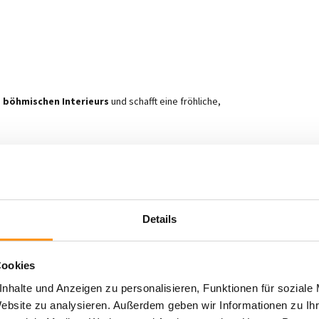
d
böhmischen Interieurs
und schafft eine fröhliche,
nd Qualität.
Details
odernem Design
und bringt so Farbe und Charakter
 dieser Teppich Ihr
Interieur
auf ein neues Niveau.
ll als auch praktisch ist.
Cookies
nhalte und Anzeigen zu personalisieren, Funktionen für soziale
rbe
und
Komfort
in Ihre Räume und genießen Sie
Website zu analysieren. Außerdem geben wir Informationen zu I