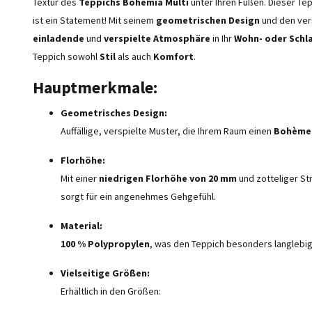
Textur des
Teppichs Bohemia Multi
unter Ihren Füßen. Dieser Tep
ist ein Statement! Mit seinem
geometrischen Design
und den ver
einladende
und
verspielte Atmosphäre
in Ihr
Wohn- oder Schl
Teppich sowohl
Stil
als auch
Komfort
.
Hauptmerkmale:
Geometrisches Design:
Auffällige, verspielte Muster, die Ihrem Raum einen
Bohème
Florhöhe:
Mit einer
niedrigen Florhöhe von 20 mm
und zotteliger St
sorgt für ein angenehmes Gehgefühl.
Material:
100 % Polypropylen
, was den Teppich besonders langlebig
Vielseitige Größen:
Erhältlich in den Größen: