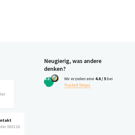
Neugierig, was andere
denken?
4.8 /
Wir erzielen eine
4.8 / 5
bei
5
Trusted Shops
iter
ontakt
nter 003120