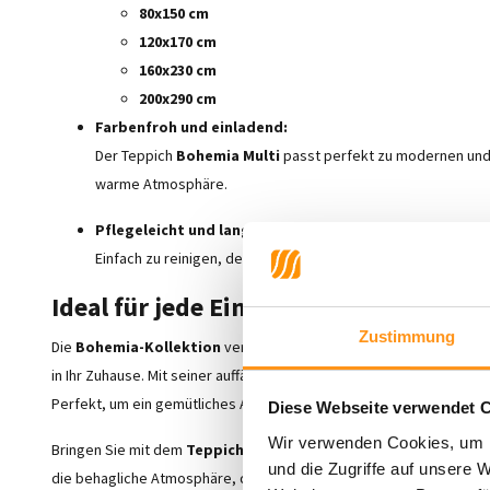
80x150 cm
120x170 cm
160x230 cm
200x290 cm
Farbenfroh und einladend:
Der Teppich
Bohemia Multi
passt perfekt zu modernen un
warme Atmosphäre.
Pflegeleicht und langlebig:
Einfach zu reinigen, der Teppich behält lange seine Frische u
Ideal für jede Einrichtung
Zustimmung
Die
Bohemia-Kollektion
vereint
handwerkliches Können
mit
m
in Ihr Zuhause. Mit seiner auffälligen Optik und hohen Qualität hebt
Perfekt, um ein gemütliches Ambiente zu schaffen, das sowohl stilvo
Diese Webseite verwendet 
Wir verwenden Cookies, um I
Bringen Sie mit dem
Teppich Bohemia Multi
einen
Hauch von Fa
und die Zugriffe auf unsere 
die behagliche Atmosphäre, die er in Ihr Zuhause bringt.