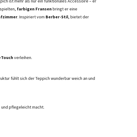
pich ist mehr als nur ein funktionales Accessoire – er
spielten,
farbigen Fransen
bringt er eine
afzimmer
. Inspiriert vom
Berber-Stil
, bietet der
-Touch
verleihen.
ruktur fühlt sich der Teppich wunderbar weich an und
 und pflegeleicht macht.