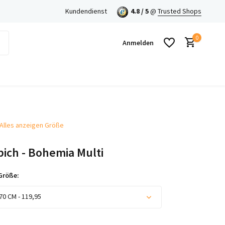
en mit Klarna!
Kundendienst
4.8 / 5
@
Trusted Shops
0
Anmelden
Alles anzeigen Größe
Benutzerkonto anlegen
ich - Bohemia Multi
Benutzerkonto anlegen
Größe:
70 CM - 119,95