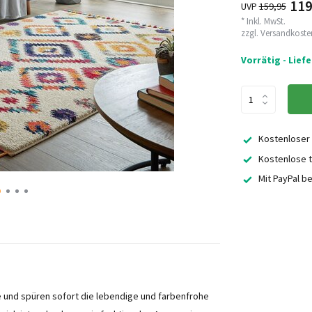
119
UVP
159,95
* Inkl. MwSt.
zzgl.
Versandkoste
Vorrätig - Lief
Kostenloser
Kostenlose t
Mit PayPal b
e und spüren sofort die lebendige und farbenfrohe