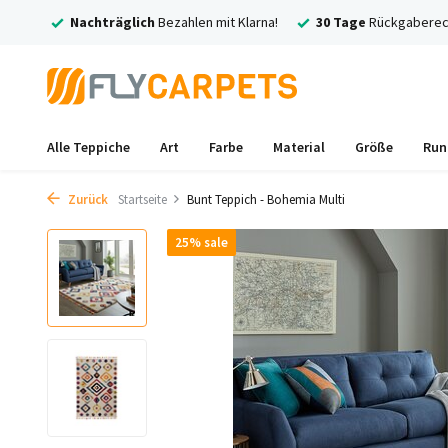
rsand
Nachträglich
Bezahlen mit Klarna!
30 Tage
Rückgaberec
Alle Teppiche
Art
Farbe
Material
Größe
Run
Zurück
Startseite
Bunt Teppich - Bohemia Multi
25% sale