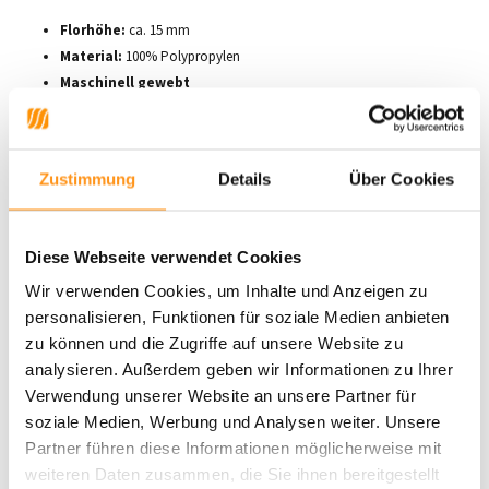
Florhöhe:
ca. 15 mm
Material:
100% Polypropylen
Maschinell gewebt
Geeignet für Fußbodenheizungen
Schalldicht
Leichte Pflege
Zustimmung
Details
Über Cookies
Gewicht:
+/- 2000 g/m²
Antistatisch
Das abgebildete Bild zeigt die Größe 160 cm rund
Diese Webseite verwendet Cookies
Die Liam-Kollektion bietet eine ideale Mischung aus modernem Design,
Wir verwenden Cookies, um Inhalte und Anzeigen zu
praktischen Vorteilen und stilvollem Komfort.
personalisieren, Funktionen für soziale Medien anbieten
zu können und die Zugriffe auf unsere Website zu
analysieren. Außerdem geben wir Informationen zu Ihrer
Produktdaten
Verwendung unserer Website an unsere Partner für
soziale Medien, Werbung und Analysen weiter. Unsere
Partner führen diese Informationen möglicherweise mit
SKU
9505135379843
weiteren Daten zusammen, die Sie ihnen bereitgestellt