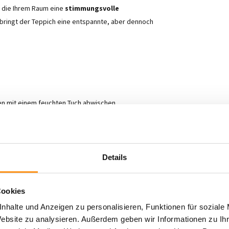
 die Ihrem Raum eine
stimmungsvolle
 bringt der Teppich eine entspannte, aber dennoch
ken mit einem feuchten Tuch abwischen
geeignet
Details
Cookies
nhalte und Anzeigen zu personalisieren, Funktionen für soziale
flegeleichtigkeit
und
modernem Design
.
Website zu analysieren. Außerdem geben wir Informationen zu I
nen- oder Außenbereich!