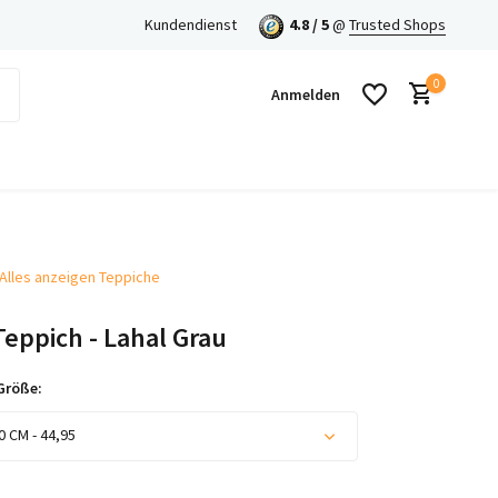
en mit Klarna!
Kundendienst
4.8 / 5
@
Trusted Shops
0
Anmelden
Alles anzeigen Teppiche
Benutzerkonto anlegen
eppich - Lahal Grau
Benutzerkonto anlegen
Größe:
0 CM - 44,95