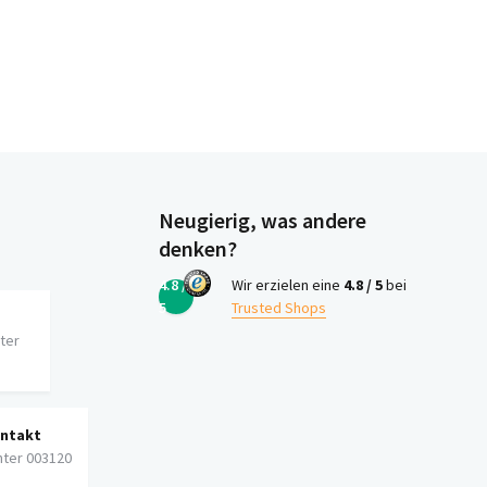
Neugierig, was andere
denken?
4.8 /
Wir erzielen eine
4.8 / 5
bei
5
Trusted Shops
iter
ontakt
nter 003120