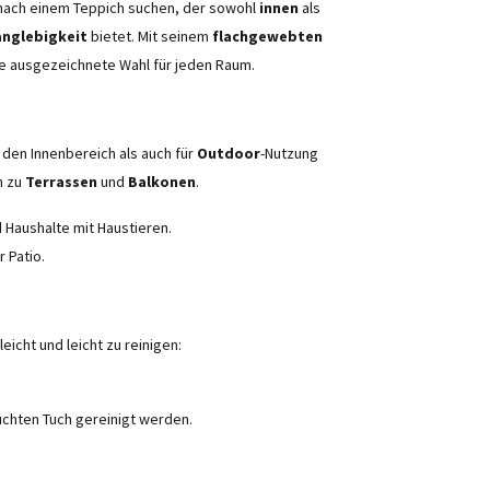
 nach einem Teppich suchen, der sowohl
innen
als
anglebigkeit
bietet. Mit seinem
flachgewebten
ne ausgezeichnete Wahl für jeden Raum.
r den Innenbereich als auch für
Outdoor
-Nutzung
n zu
Terrassen
und
Balkonen
.
d Haushalte mit Haustieren.
 Patio.
icht und leicht zu reinigen:
chten Tuch gereinigt werden.