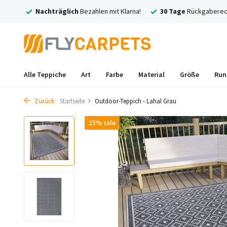
rsand
Nachträglich
Bezahlen mit Klarna!
30 Tage
Rückgaberec
Alle Teppiche
Art
Farbe
Material
Größe
Run
Zurück
Startseite
Outdoor-Teppich - Lahal Grau
25% sale