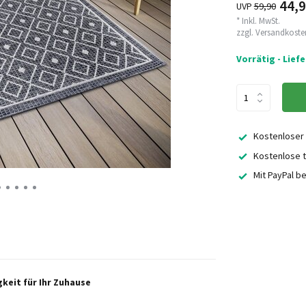
44,9
UVP
59,90
* Inkl. MwSt.
zzgl.
Versandkoste
Vorrätig - Lief
Kostenloser
Kostenlose t
Mit PayPal b
gkeit für Ihr Zuhause