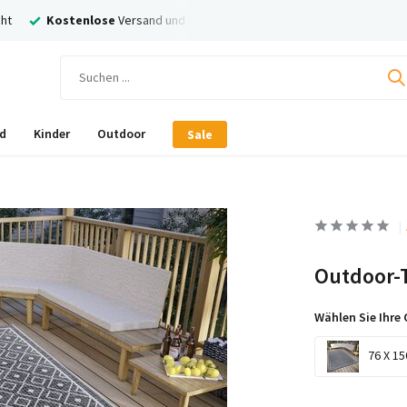
ht
Kostenlose
Versand und Rückversand
Nachträglich
Bezahl
d
Kinder
Outdoor
Sale
Outdoor-T
Wählen Sie Ihre 
76 X 15