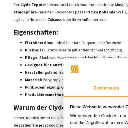
Der
Clyde Teppich
beeindruckt durch moderne, abstrakte Muster,
Atmosphäre
verleihen. Besonders passend zum
Bohemian-Stil
,
stylische Note in Ihr Zuhause oder Ihren Außenbereich.
Eigenschaften:
Florhöhe:
6 mm – ideal für stark frequentierte Bereiche
Rückseite:
Latexrückseite mit Anti-Rutsch-Beschichtung
Pflege:
Staub und Haare lassen sich leicht entfernen; Flec
Geeignet für Haustiere:
Perfekt für Haushalte mit Tieren 
Herstellungsland:
Belgien
Material:
Polypropylen
Fußbodenheizung:
Geeignet
Zustimmung
Produktionsmethode:
Gewebt
Warum der Clyde Teppich?
Diese Webseite verwendet 
Wir verwenden Cookies, um I
Dieser Teppich bietet die ideale Kombination aus
Vielseitigkeit
,
P
und die Zugriffe auf unsere 
Bestellen Sie jetzt
und bringen Sie
Stil
und
Komfort
in Ihren In