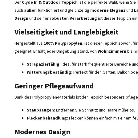
Der
Clyde In & Outdoor Teppich
ist die perfekte Wahl, wenn Sie
auch
außen
funktioniert und gleichzeitig
moderne Eleganz
und
L
Design
und seiner
robusten Verarbeitung
ist dieser Teppich ei
Vielseitigkeit und Langlebigkeit
Hergestellt aus
100% Polypropylen
, ist dieser Teppich sowohl fü
geeignet. Er hält jeder Umgebung stand, von
Wohnzimmern
bis hi
Strapazierfähig:
Ideal für stark frequentierte Bereiche un
Witterungsbeständig:
Perfekt für den Garten, Balkon oder
Geringer Pflegeaufwand
Dank des Polypropylen-Materials ist der Teppich besonders pflegele
Staubsaugen:
Entfernen Sie Schmutz und Haare mühelos.
Fleckenbehandlung:
Flecken können einfach mit einem feu
Modernes Design