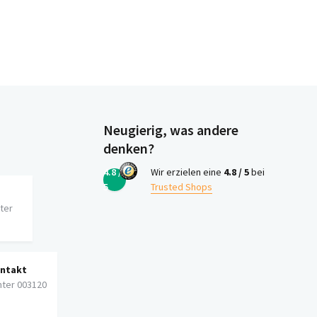
Neugierig, was andere
denken?
4.8 /
Wir erzielen eine
4.8 / 5
bei
5
Trusted Shops
iter
ontakt
nter 003120