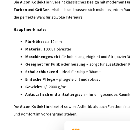
Die
Alcon Kollektion
vereint klassisches Design mit modernen Fun
Farben
und
Größen
erhältlich und passen sich mühelos jedem Raum 
die perfekte Wahl für stilvolle Interieurs.
Hauptmerkmale:
Florhöhe:
ca. 12 mm
Material:
100% Polyester
Maschinengewebt
für hohe Langlebigkeit und Strapazierfä
Geeignet für Fußbodenheizung
– sorgt für zusätzlichen
Schallschluckend
– ideal für ruhige Räume
Einfache Pflege
– pflegeleicht und robust
Gewicht:
+/- 2000 g/m²
Antistatisch und antiallergisch
– für ein gesundes Raumk
Die
Alcon Kollektion
bietet sowohl Ästhetik als auch Funktionalität
und Komfort im Vordergrund stehen.