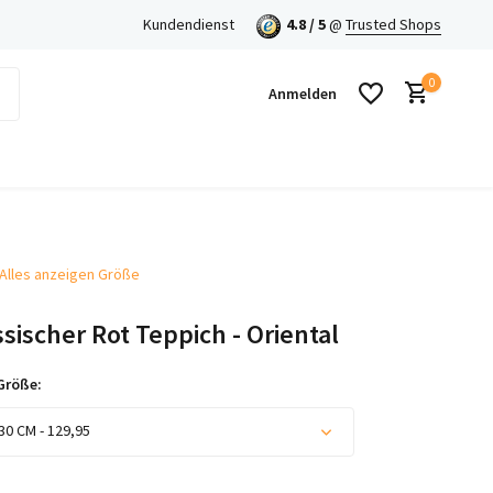
en mit Klarna!
Kundendienst
4.8 / 5
@
Trusted Shops
0
Anmelden
Alles anzeigen Größe
Benutzerkonto anlegen
ssischer Rot Teppich - Oriental
Benutzerkonto anlegen
Größe:
30 CM - 129,95