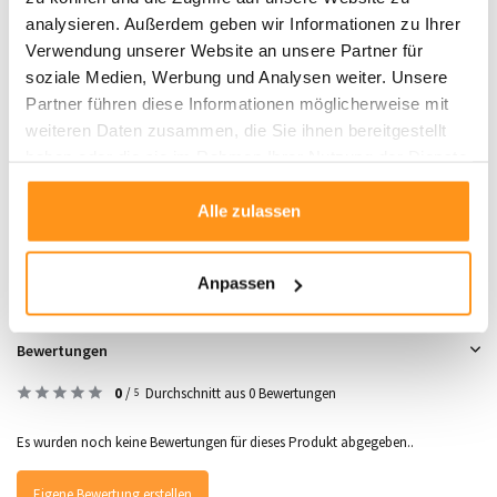
mit hoher Funktionalität kombinieren möchten. Lassen Sie jeden Raum durch
analysieren. Außerdem geben wir Informationen zu Ihrer
die warme Ausstrahlung und die praktische Pflegeleichtigkeit dieser Teppiche
Verwendung unserer Website an unsere Partner für
erstrahlen.
Bestellen Sie jetzt
und genießen Sie ein Zuhause, das Stil und
soziale Medien, Werbung und Analysen weiter. Unsere
Komfort vereint!
Partner führen diese Informationen möglicherweise mit
weiteren Daten zusammen, die Sie ihnen bereitgestellt
haben oder die sie im Rahmen Ihrer Nutzung der Dienste
Produktdaten
gesammelt haben.
Alle zulassen
SKU
8720872334240
Anpassen
Bewertungen
0
/
Durchschnitt aus 0 Bewertungen
5
Es wurden noch keine Bewertungen für dieses Produkt abgegeben..
Eigene Bewertung erstellen