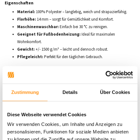
Eigenschaften
Material:
100% Polyester – langlebig, weich und strapazierfähig.
Florhöhe:
14 mm – sorgt für Gemütlichkeit und Komfort.
Maschinenwaschbar:
Einfach bei 30 °C zu reinigen.
Geeignet für Fußbodenheizung:
Ideal für maximalen
Wohnkomfort.
Gewicht:
+/- 1500 g/m² – leicht und dennoch robust.
Pflegeleicht:
Perfekt für den täglichen Gebrauch.
Verfügbare Größen
80 x 150 cm
120 x 170 cm
Zustimmung
Details
Über Cookies
140 x 200 cm
160 x 220 cm
200 x 280 cm
Diese Webseite verwendet Cookies
240 x 340 cm
300 x 400 cm
Wir verwenden Cookies, um Inhalte und Anzeigen zu
personalisieren, Funktionen für soziale Medien anbieten
Die
Malaga-Kollektion
ist die perfekte Wahl für alle, die schlichte Eleganz
zu können und die Zugriffe auf unsere Website zu