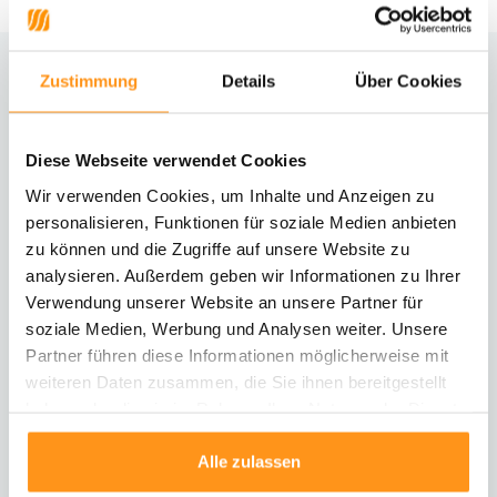
Zustimmung
Details
Über Cookies
Brauchst du Hilfe?
Kontaktiere unseren Kundenservice
Diese Webseite verwendet Cookies
Rücksendung
Wir verwenden Cookies, um Inhalte und Anzeigen zu
Informationen zur Rücksendung
personalisieren, Funktionen für soziale Medien anbieten
zu können und die Zugriffe auf unsere Website zu
analysieren. Außerdem geben wir Informationen zu Ihrer
Direkt chatten
Mit einem Mitarbeiter chatten
Verwendung unserer Website an unsere Partner für
soziale Medien, Werbung und Analysen weiter. Unsere
Partner führen diese Informationen möglicherweise mit
E-Mail senden
weiteren Daten zusammen, die Sie ihnen bereitgestellt
vragen@flycarpets.nl
haben oder die sie im Rahmen Ihrer Nutzung der Dienste
gesammelt haben.
Alle zulassen
Telefonischer Kontakt
Rufen Sie uns an unter 003120 - 261 47