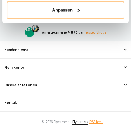
23
Anpassen
Neugierig, was andere denken?
4.8 /
Wir erzielen eine
4.8 / 5
bei
Trusted Shops
5
Kundendienst
Mein Konto
Unsere Kategorien
Kontakt
© 2026 Flycarpets -
Flycarpets
RSS feed