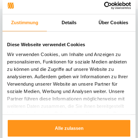
Zustimmung
Details
Über Cookies
Brauchst du Hilfe?
Kontaktiere unseren Kundenservice
Diese Webseite verwendet Cookies
Rücksendung
Wir verwenden Cookies, um Inhalte und Anzeigen zu
Informationen zur Rücksendung
personalisieren, Funktionen für soziale Medien anbieten
zu können und die Zugriffe auf unsere Website zu
analysieren. Außerdem geben wir Informationen zu Ihrer
Direkt chatten
Mit einem Mitarbeiter chatten
Verwendung unserer Website an unsere Partner für
soziale Medien, Werbung und Analysen weiter. Unsere
Partner führen diese Informationen möglicherweise mit
E-Mail senden
weiteren Daten zusammen, die Sie ihnen bereitgestellt
vragen@flycarpets.nl
haben oder die sie im Rahmen Ihrer Nutzung der Dienste
gesammelt haben.
Alle zulassen
Telefonischer Kontakt
Rufen Sie uns an unter 003120 - 261 47