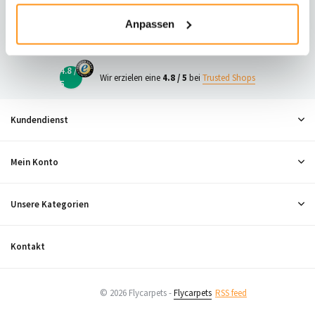
23
Anpassen
Neugierig, was andere denken?
4.8 /
Wir erzielen eine
4.8 / 5
bei
Trusted Shops
5
Kundendienst
Mein Konto
Unsere Kategorien
Kontakt
© 2026 Flycarpets -
Flycarpets
RSS feed