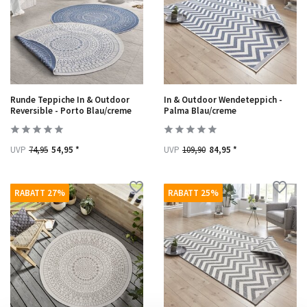
Runde Teppiche In & Outdoor
In & Outdoor Wendeteppich -
Reversible - Porto Blau/creme
Palma Blau/creme
UVP
74,95
54,95 *
UVP
109,90
84,95 *
RABATT 27%
RABATT 25%