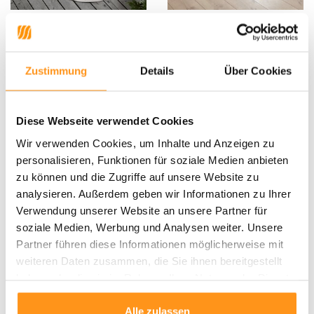
Runde Teppiche In & Outdoor
In & Outdoor Reversible - Palma
Reversible - Porto Beige/crème
Grau/creme
Zustimmung
Details
Über Cookies
UVP
74,95
54,95 *
UVP
119,95
89,95 *
Diese Webseite verwendet Cookies
RABATT 27%
Wir verwenden Cookies, um Inhalte und Anzeigen zu
personalisieren, Funktionen für soziale Medien anbieten
zu können und die Zugriffe auf unsere Website zu
analysieren. Außerdem geben wir Informationen zu Ihrer
Verwendung unserer Website an unsere Partner für
soziale Medien, Werbung und Analysen weiter. Unsere
Partner führen diese Informationen möglicherweise mit
weiteren Daten zusammen, die Sie ihnen bereitgestellt
Runde Teppiche In & Outdoor
Reversible - Porto Terra/cream
haben oder die sie im Rahmen Ihrer Nutzung der Dienste
gesammelt haben.
Alle zulassen