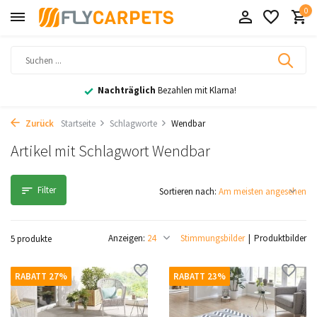
0
Nachträglich
Bezahlen mit Klarna!
Zurück
Startseite
Schlagworte
Wendbar
Artikel mit Schlagwort Wendbar
Filter
Sortieren nach:
Anzeigen:
Stimmungsbilder
Produktbilder
5 produkte
RABATT 27%
RABATT 23%