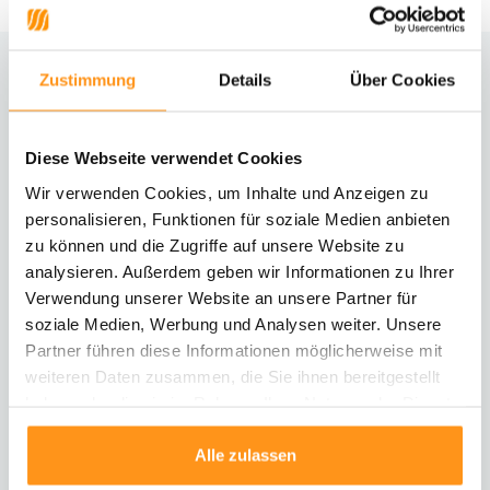
Zustimmung
Details
Über Cookies
Brauchst du Hilfe?
Kontaktiere unseren Kundenservice
Diese Webseite verwendet Cookies
Rücksendung
Wir verwenden Cookies, um Inhalte und Anzeigen zu
Informationen zur Rücksendung
personalisieren, Funktionen für soziale Medien anbieten
zu können und die Zugriffe auf unsere Website zu
analysieren. Außerdem geben wir Informationen zu Ihrer
Direkt chatten
Mit einem Mitarbeiter chatten
Verwendung unserer Website an unsere Partner für
soziale Medien, Werbung und Analysen weiter. Unsere
Partner führen diese Informationen möglicherweise mit
E-Mail senden
weiteren Daten zusammen, die Sie ihnen bereitgestellt
vragen@flycarpets.nl
haben oder die sie im Rahmen Ihrer Nutzung der Dienste
gesammelt haben.
Alle zulassen
Telefonischer Kontakt
Rufen Sie uns an unter 003120 - 261 47