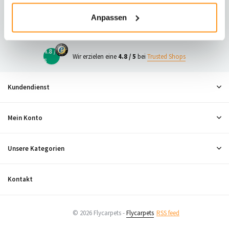
23
Anpassen
Neugierig, was andere denken?
4.8 /
Wir erzielen eine
4.8 / 5
bei
Trusted Shops
5
Kundendienst
Mein Konto
Unsere Kategorien
Kontakt
© 2026 Flycarpets -
Flycarpets
RSS feed