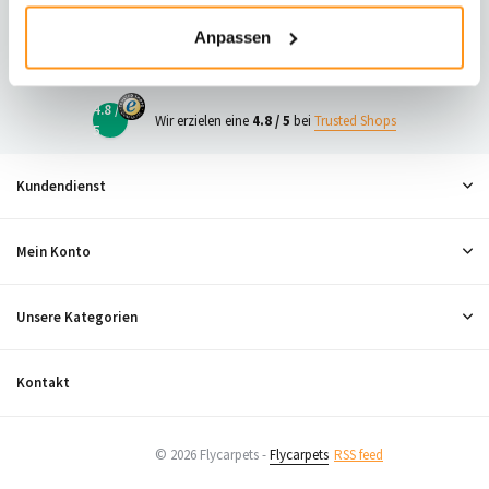
23
Anpassen
Neugierig, was andere denken?
4.8 /
Wir erzielen eine
4.8 / 5
bei
Trusted Shops
5
Kundendienst
Mein Konto
Unsere Kategorien
Kontakt
© 2026 Flycarpets -
Flycarpets
RSS feed