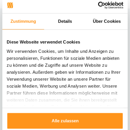
Zustimmung
Details
Über Cookies
Brauchst du Hilfe?
Kontaktiere unseren Kundenservice
Diese Webseite verwendet Cookies
Rücksendung
Wir verwenden Cookies, um Inhalte und Anzeigen zu
Informationen zur Rücksendung
personalisieren, Funktionen für soziale Medien anbieten
zu können und die Zugriffe auf unsere Website zu
analysieren. Außerdem geben wir Informationen zu Ihrer
Direkt chatten
Mit einem Mitarbeiter chatten
Verwendung unserer Website an unsere Partner für
soziale Medien, Werbung und Analysen weiter. Unsere
Partner führen diese Informationen möglicherweise mit
E-Mail senden
weiteren Daten zusammen, die Sie ihnen bereitgestellt
vragen@flycarpets.nl
haben oder die sie im Rahmen Ihrer Nutzung der Dienste
gesammelt haben.
Alle zulassen
Telefonischer Kontakt
Rufen Sie uns an unter 003120 - 261 47