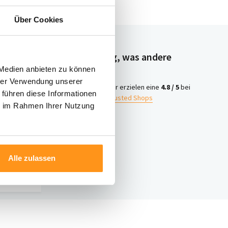
Über Cookies
Neugierig, was andere
denken?
 Medien anbieten zu können
hrer Verwendung unserer
4.8 /
Wir erzielen eine
4.8 / 5
bei
 führen diese Informationen
5
Trusted Shops
ie im Rahmen Ihrer Nutzung
iter
ontakt
Alle zulassen
nter 003120