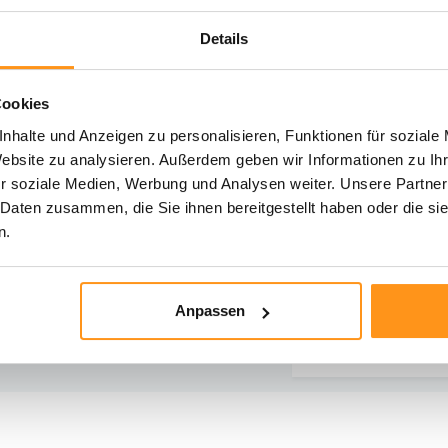
Details
Cookies
hst du Hilfe?
nhalte und Anzeigen zu personalisieren, Funktionen für soziale
iere unseren Kundenservice
Website zu analysieren. Außerdem geben wir Informationen zu I
r soziale Medien, Werbung und Analysen weiter. Unsere Partner
Rücksendung
Direkt chatten
 Daten zusammen, die Sie ihnen bereitgestellt haben oder die s
Informationen zur
Mit einem Mitarbe
n.
Rücksendung
chatten
E-Mail senden
Telefonischer K
Anpassen
vragen@flycarpets.nl
Rufen Sie uns an u
- 261 47 23