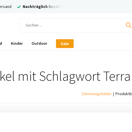
ersand
Nachträglich
Bezahlen mit Klarna!
d
Kinder
Outdoor
Sale
ikel mit Schlagwort Terra
Stimmungsbilder
Produktb
ukte gefunden!...