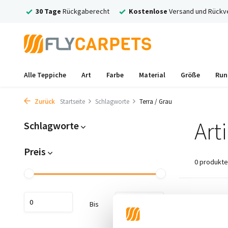
larna!
30 Tage
Rückgaberecht
Kostenlose
Versand und Rückv
Alle Teppiche
Art
Farbe
Material
Größe
Run
Zurück
Startseite
Schlagworte
Terra / Grau
Art
Schlagworte
Preis
0 produkte
Keine Prod
Bis