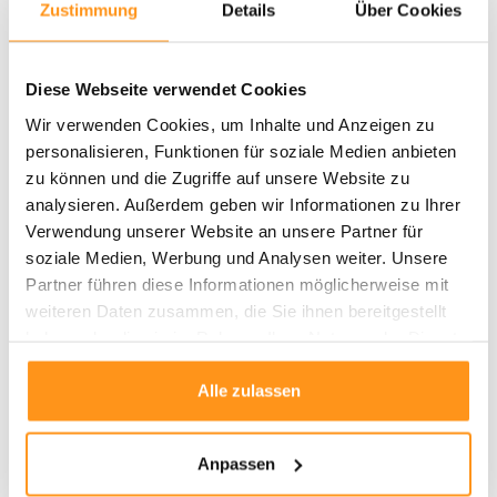
Zustimmung
Details
Über Cookies
34,95 *
34,95 *
Diese Webseite verwendet Cookies
Wir verwenden Cookies, um Inhalte und Anzeigen zu
personalisieren, Funktionen für soziale Medien anbieten
zu können und die Zugriffe auf unsere Website zu
analysieren. Außerdem geben wir Informationen zu Ihrer
Verwendung unserer Website an unsere Partner für
soziale Medien, Werbung und Analysen weiter. Unsere
Partner führen diese Informationen möglicherweise mit
weiteren Daten zusammen, die Sie ihnen bereitgestellt
haben oder die sie im Rahmen Ihrer Nutzung der Dienste
Teresa Hochflorteppich
Teresa Hochflor Flauschiger
flauschig Creme -
Schwarz Teppich -
gesammelt haben.
Alle zulassen
34,95 *
34,95 *
Anpassen