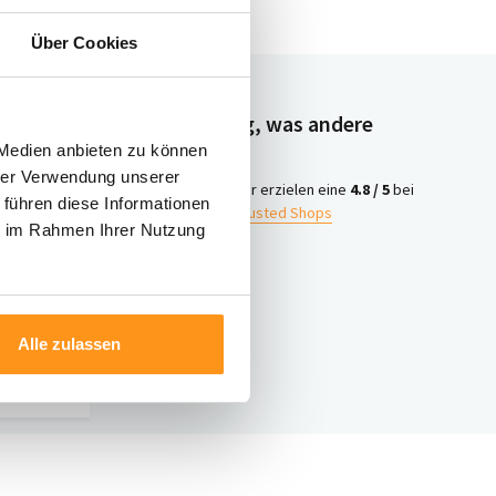
Über Cookies
Neugierig, was andere
denken?
 Medien anbieten zu können
hrer Verwendung unserer
4.8 /
Wir erzielen eine
4.8 / 5
bei
 führen diese Informationen
5
Trusted Shops
ie im Rahmen Ihrer Nutzung
iter
ontakt
Alle zulassen
nter 003120