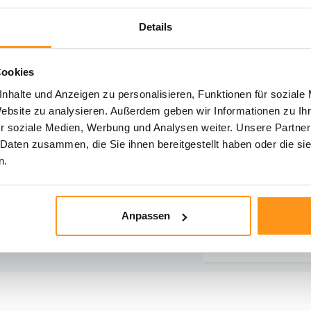
Details
Cookies
hst du Hilfe?
nhalte und Anzeigen zu personalisieren, Funktionen für soziale
iere unseren Kundenservice
Website zu analysieren. Außerdem geben wir Informationen zu I
r soziale Medien, Werbung und Analysen weiter. Unsere Partner
Rücksendung
Direkt chatten
 Daten zusammen, die Sie ihnen bereitgestellt haben oder die s
Informationen zur
Mit einem Mitarbe
n.
Rücksendung
chatten
E-Mail senden
Telefonischer K
Anpassen
vragen@flycarpets.nl
Rufen Sie uns an u
- 261 47 23