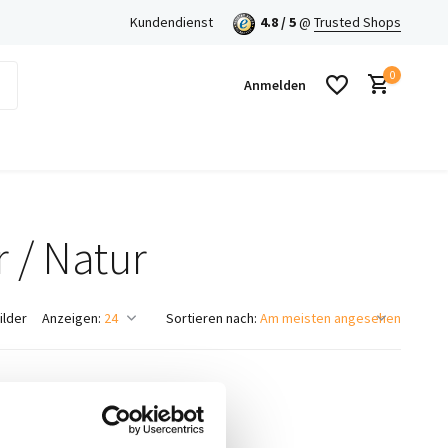
en mit Klarna!
Kundendienst
4.8 / 5
@
Trusted Shops
0
Anmelden
r / Natur
Benutzerkonto anlegen
Benutzerkonto anlegen
ilder
Anzeigen:
Sortieren nach: