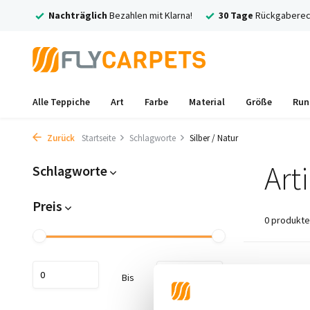
rsand
Nachträglich
Bezahlen mit Klarna!
30 Tage
Rückgaberec
Alle Teppiche
Art
Farbe
Material
Größe
Run
Zurück
Startseite
Schlagworte
Silber / Natur
Art
Schlagworte
Preis
0 produkte
Keine Prod
Bis