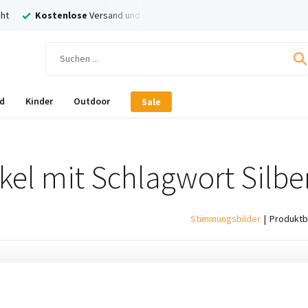
ht
Kostenlose
Versand und Rückversand
Nachträglich
Bezahl
d
Kinder
Outdoor
Sale
ikel mit Schlagwort Silbe
Stimmungsbilder
Produktb
ukte gefunden!...