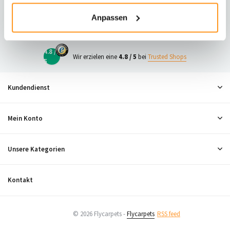
23
Anpassen
Neugierig, was andere denken?
4.8 /
Wir erzielen eine
4.8 / 5
bei
Trusted Shops
5
Kundendienst
Mein Konto
Unsere Kategorien
Kontakt
© 2026 Flycarpets -
Flycarpets
RSS feed