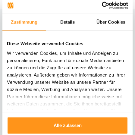
Zustimmung
Details
Über Cookies
Brauchst du Hilfe?
Kontaktiere unseren Kundenservice
Diese Webseite verwendet Cookies
Rücksendung
Wir verwenden Cookies, um Inhalte und Anzeigen zu
Informationen zur Rücksendung
personalisieren, Funktionen für soziale Medien anbieten
zu können und die Zugriffe auf unsere Website zu
analysieren. Außerdem geben wir Informationen zu Ihrer
Direkt chatten
Mit einem Mitarbeiter chatten
Verwendung unserer Website an unsere Partner für
soziale Medien, Werbung und Analysen weiter. Unsere
Partner führen diese Informationen möglicherweise mit
E-Mail senden
weiteren Daten zusammen, die Sie ihnen bereitgestellt
vragen@flycarpets.nl
haben oder die sie im Rahmen Ihrer Nutzung der Dienste
gesammelt haben.
Alle zulassen
Telefonischer Kontakt
Rufen Sie uns an unter 003120 - 261 47