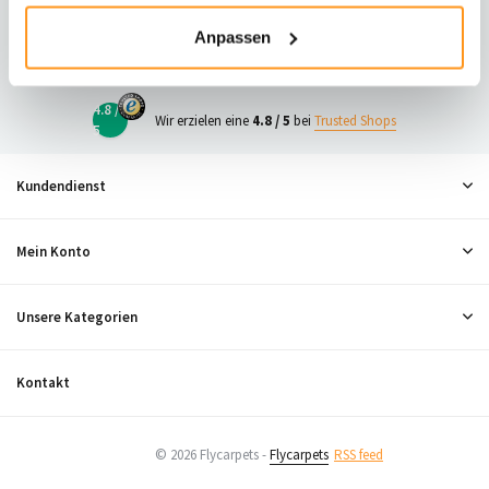
23
Anpassen
Neugierig, was andere denken?
4.8 /
Wir erzielen eine
4.8 / 5
bei
Trusted Shops
5
Kundendienst
Mein Konto
Unsere Kategorien
Kontakt
© 2026 Flycarpets -
Flycarpets
RSS feed