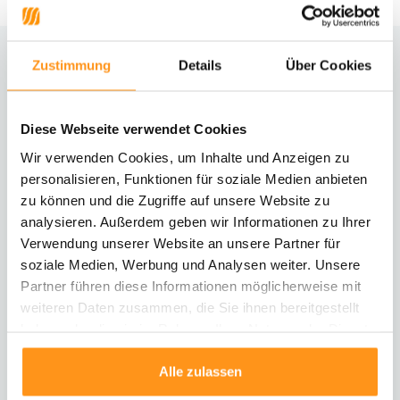
Zustimmung
Details
Über Cookies
Brauchst du Hilfe?
Kontaktiere unseren Kundenservice
Diese Webseite verwendet Cookies
Rücksendung
Wir verwenden Cookies, um Inhalte und Anzeigen zu
Informationen zur Rücksendung
personalisieren, Funktionen für soziale Medien anbieten
zu können und die Zugriffe auf unsere Website zu
analysieren. Außerdem geben wir Informationen zu Ihrer
Direkt chatten
Mit einem Mitarbeiter chatten
Verwendung unserer Website an unsere Partner für
soziale Medien, Werbung und Analysen weiter. Unsere
Partner führen diese Informationen möglicherweise mit
E-Mail senden
weiteren Daten zusammen, die Sie ihnen bereitgestellt
vragen@flycarpets.nl
haben oder die sie im Rahmen Ihrer Nutzung der Dienste
gesammelt haben.
Alle zulassen
Telefonischer Kontakt
Rufen Sie uns an unter 003120 - 261 47