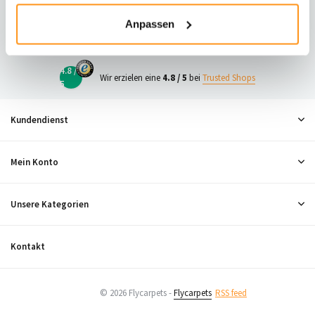
23
Anpassen
Neugierig, was andere denken?
4.8 /
Wir erzielen eine
4.8 / 5
bei
Trusted Shops
5
Kundendienst
Mein Konto
Unsere Kategorien
Kontakt
© 2026 Flycarpets -
Flycarpets
RSS feed