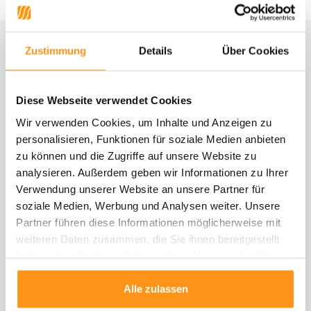
Zustimmung
Details
Über Cookies
Brauchst du Hilfe?
Kontaktiere unseren Kundenservice
Diese Webseite verwendet Cookies
Rücksendung
Wir verwenden Cookies, um Inhalte und Anzeigen zu
Informationen zur Rücksendung
personalisieren, Funktionen für soziale Medien anbieten
zu können und die Zugriffe auf unsere Website zu
analysieren. Außerdem geben wir Informationen zu Ihrer
Direkt chatten
Mit einem Mitarbeiter chatten
Verwendung unserer Website an unsere Partner für
soziale Medien, Werbung und Analysen weiter. Unsere
Partner führen diese Informationen möglicherweise mit
E-Mail senden
weiteren Daten zusammen, die Sie ihnen bereitgestellt
vragen@flycarpets.nl
haben oder die sie im Rahmen Ihrer Nutzung der Dienste
gesammelt haben.
Alle zulassen
Telefonischer Kontakt
Rufen Sie uns an unter 003120 - 261 47