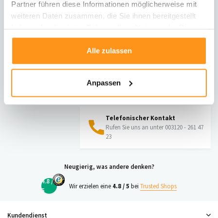
Partner führen diese Informationen möglicherweise mit
Informationen zur Rücksendung
weiteren Daten zusammen, die Sie ihnen bereitgestellt
haben oder die sie im Rahmen Ihrer Nutzung der Dienste
Direkt chatten
gesammelt haben.
Mit einem Mitarbeiter chatten
Alle zulassen
E-Mail senden
Anpassen
vragen@flycarpets.nl
Telefonischer Kontakt
Rufen Sie uns an unter 003120 - 261 47
23
Neugierig, was andere denken?
4.8 /
Wir erzielen eine
4.8 / 5
bei
Trusted Shops
5
Kundendienst