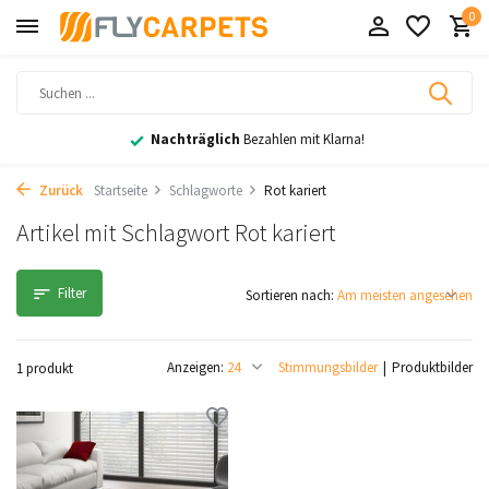
0
Nachträglich
Bezahlen mit Klarna!
Zurück
Startseite
Schlagworte
Rot kariert
Artikel mit Schlagwort Rot kariert
Filter
Sortieren nach:
Anzeigen:
Stimmungsbilder
Produktbilder
1 produkt