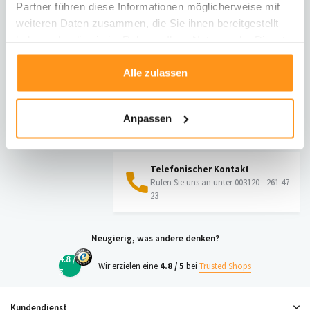
Partner führen diese Informationen möglicherweise mit
Informationen zur Rücksendung
weiteren Daten zusammen, die Sie ihnen bereitgestellt
haben oder die sie im Rahmen Ihrer Nutzung der Dienste
Direkt chatten
gesammelt haben.
Mit einem Mitarbeiter chatten
Alle zulassen
E-Mail senden
Anpassen
vragen@flycarpets.nl
Telefonischer Kontakt
Rufen Sie uns an unter 003120 - 261 47
23
Neugierig, was andere denken?
4.8 /
Wir erzielen eine
4.8 / 5
bei
Trusted Shops
5
Kundendienst