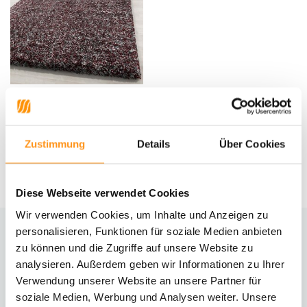
Hochflor Teppich - Lorium
Rot/Grau/Weiß Meliert
Zustimmung
Details
Über Cookies
UVP
54,95
39,95 *
Diese Webseite verwendet Cookies
Wir verwenden Cookies, um Inhalte und Anzeigen zu
personalisieren, Funktionen für soziale Medien anbieten
zu können und die Zugriffe auf unsere Website zu
Brauchst du Hilfe?
analysieren. Außerdem geben wir Informationen zu Ihrer
Kontaktiere unseren Kundenservice
Verwendung unserer Website an unsere Partner für
soziale Medien, Werbung und Analysen weiter. Unsere
Rücksendung