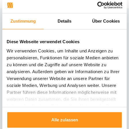
Zustimmung
Details
Über Cookies
Brauchst du Hilfe?
Kontaktiere unseren Kundenservice
Diese Webseite verwendet Cookies
Rücksendung
Wir verwenden Cookies, um Inhalte und Anzeigen zu
Informationen zur Rücksendung
personalisieren, Funktionen für soziale Medien anbieten
zu können und die Zugriffe auf unsere Website zu
analysieren. Außerdem geben wir Informationen zu Ihrer
Direkt chatten
Mit einem Mitarbeiter chatten
Verwendung unserer Website an unsere Partner für
soziale Medien, Werbung und Analysen weiter. Unsere
Partner führen diese Informationen möglicherweise mit
E-Mail senden
weiteren Daten zusammen, die Sie ihnen bereitgestellt
vragen@flycarpets.nl
haben oder die sie im Rahmen Ihrer Nutzung der Dienste
gesammelt haben.
Alle zulassen
Telefonischer Kontakt
Rufen Sie uns an unter 003120 - 261 47