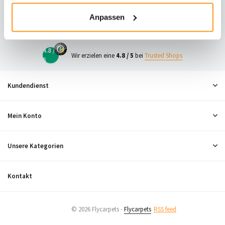
23
Anpassen
Neugierig, was andere denken?
4.8 /
Wir erzielen eine
4.8 / 5
bei
Trusted Shops
5
Kundendienst
Mein Konto
Unsere Kategorien
Kontakt
© 2026 Flycarpets -
Flycarpets
RSS feed