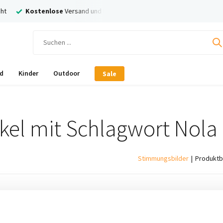
ht
Kostenlose
Versand und Rückversand
Nachträglich
Bezahl
d
Kinder
Outdoor
Sale
ikel mit Schlagwort Nola
Stimmungsbilder
Produktb
ukte gefunden!...