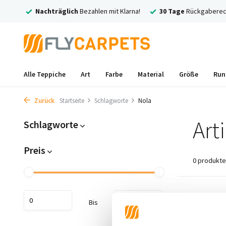
rsand
Nachträglich
Bezahlen mit Klarna!
30 Tage
Rückgaberec
Alle Teppiche
Art
Farbe
Material
Größe
Run
Zurück
Startseite
Schlagworte
Nola
Art
Schlagworte
Preis
0 produkte
Keine Prod
Bis