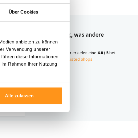
Über Cookies
Neugierig, was andere
denken?
 Medien anbieten zu können
hrer Verwendung unserer
4.8 /
Wir erzielen eine
4.8 / 5
bei
 führen diese Informationen
5
Trusted Shops
ie im Rahmen Ihrer Nutzung
iter
ontakt
Alle zulassen
nter 003120