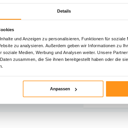
Details
Cookies
hst du Hilfe?
nhalte und Anzeigen zu personalisieren, Funktionen für soziale
iere unseren Kundenservice
Website zu analysieren. Außerdem geben wir Informationen zu I
r soziale Medien, Werbung und Analysen weiter. Unsere Partner
Rücksendung
Direkt chatten
 Daten zusammen, die Sie ihnen bereitgestellt haben oder die s
Informationen zur
Mit einem Mitarbe
n.
Rücksendung
chatten
E-Mail senden
Telefonischer K
Anpassen
vragen@flycarpets.nl
Rufen Sie uns an u
- 261 47 23