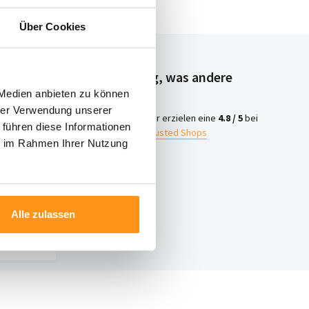
Über Cookies
Neugierig, was andere
denken?
 Medien anbieten zu können
hrer Verwendung unserer
4.8 /
Wir erzielen eine
4.8 / 5
bei
 führen diese Informationen
5
Trusted Shops
ie im Rahmen Ihrer Nutzung
iter
ontakt
Alle zulassen
nter 003120