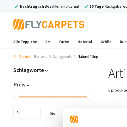
rsand
Nachträglich
Bezahlen mit Klarna!
30 Tage
Rückgaberec
Alle Teppiche
Art
Farbe
Material
Größe
Run
Zurück
Startseite
Schlagworte
Naturel / Grijs
Art
Schlagworte
Preis
0 produkte
Keine Prod
Bis