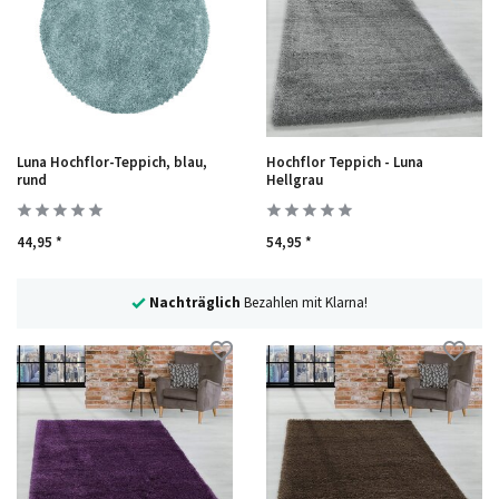
Luna Hochflor-Teppich, blau,
Hochflor Teppich - Luna
rund
Hellgrau
44,95 *
54,95 *
larna!
30 Tage
Rückgaberecht