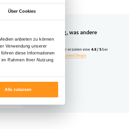
Über Cookies
Neugierig, was andere
denken?
 Medien anbieten zu können
hrer Verwendung unserer
4.8 /
Wir erzielen eine
4.8 / 5
bei
 führen diese Informationen
5
Trusted Shops
ie im Rahmen Ihrer Nutzung
iter
ontakt
Alle zulassen
nter 003120