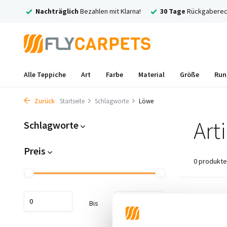
rsand
Nachträglich
Bezahlen mit Klarna!
30 Tage
Rückgaberec
Alle Teppiche
Art
Farbe
Material
Größe
Run
Zurück
Startseite
Schlagworte
Löwe
Art
Schlagworte
Preis
0 produkte
Keine Prod
Bis