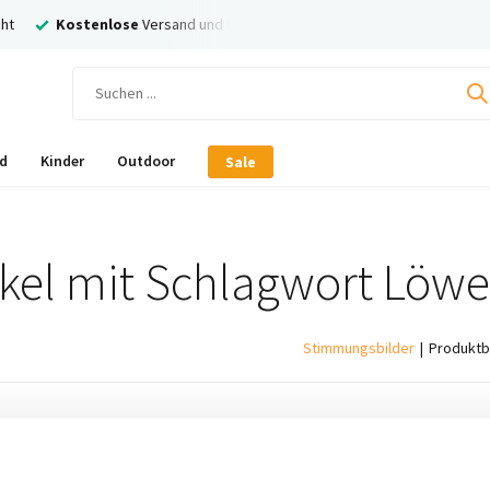
ht
Kostenlose
Versand und Rückversand
Nachträglich
Bezahl
d
Kinder
Outdoor
Sale
ikel mit Schlagwort Löwe
Stimmungsbilder
Produktb
ukte gefunden!...