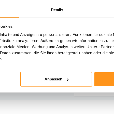
Details
Cookies
hst du Hilfe?
nhalte und Anzeigen zu personalisieren, Funktionen für soziale
iere unseren Kundenservice
Website zu analysieren. Außerdem geben wir Informationen zu I
r soziale Medien, Werbung und Analysen weiter. Unsere Partner
Rücksendung
Direkt chatten
 Daten zusammen, die Sie ihnen bereitgestellt haben oder die s
Informationen zur
Mit einem Mitarbe
n.
Rücksendung
chatten
E-Mail senden
Telefonischer K
Anpassen
vragen@flycarpets.nl
Rufen Sie uns an u
- 261 47 23