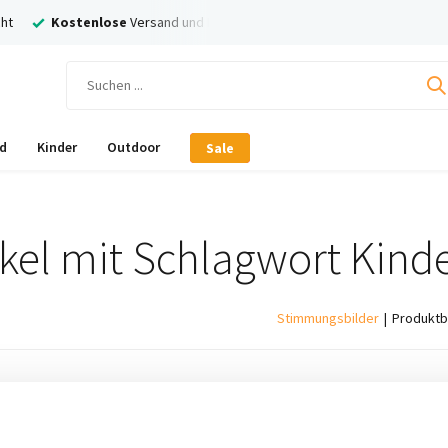
ht
Kostenlose
Versand und Rückversand
Nachträglich
Bezahl
d
Kinder
Outdoor
Sale
ikel mit Schlagwort Kin
Stimmungsbilder
Produktb
ukte gefunden!...