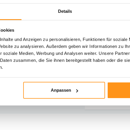
Details
Cookies
hst du Hilfe?
nhalte und Anzeigen zu personalisieren, Funktionen für soziale
iere unseren Kundenservice
Website zu analysieren. Außerdem geben wir Informationen zu I
r soziale Medien, Werbung und Analysen weiter. Unsere Partner
Rücksendung
Direkt chatten
 Daten zusammen, die Sie ihnen bereitgestellt haben oder die s
Informationen zur
Mit einem Mitarbe
n.
Rücksendung
chatten
E-Mail senden
Telefonischer K
Anpassen
vragen@flycarpets.nl
Rufen Sie uns an u
- 261 47 23