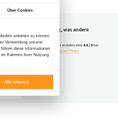
Über Cookies
Neugierig, was andere
denken?
 Medien anbieten zu können
hrer Verwendung unserer
4.8 /
Wir erzielen eine
4.8 / 5
bei
 führen diese Informationen
5
Trusted Shops
ie im Rahmen Ihrer Nutzung
iter
ontakt
Alle zulassen
nter 003120