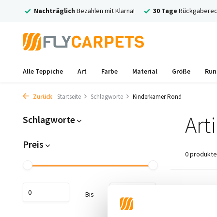
rsand
Nachträglich
Bezahlen mit Klarna!
30 Tage
Rückgaberec
Alle Teppiche
Art
Farbe
Material
Größe
Run
Zurück
Startseite
Schlagworte
Kinderkamer Rond
Art
Schlagworte
Preis
0 produkte
Keine Prod
Bis