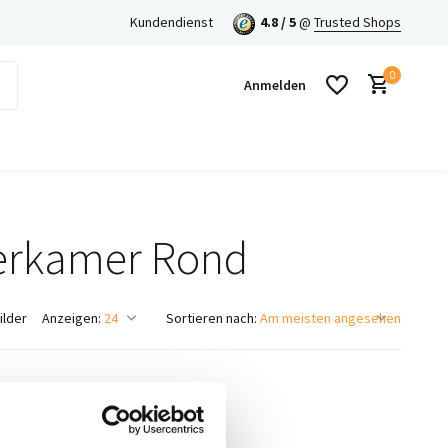
en mit Klarna!
Kundendienst
4.8 / 5
@
Trusted Shops
0
Anmelden
derkamer Rond
Benutzerkonto anlegen
Benutzerkonto anlegen
ilder
Anzeigen:
Sortieren nach: