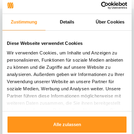
Zustimmung
Details
Über Cookies
Brauchst du Hilfe?
Kontaktiere unseren Kundenservice
Diese Webseite verwendet Cookies
Rücksendung
Wir verwenden Cookies, um Inhalte und Anzeigen zu
Informationen zur Rücksendung
personalisieren, Funktionen für soziale Medien anbieten
zu können und die Zugriffe auf unsere Website zu
analysieren. Außerdem geben wir Informationen zu Ihrer
Direkt chatten
Mit einem Mitarbeiter chatten
Verwendung unserer Website an unsere Partner für
soziale Medien, Werbung und Analysen weiter. Unsere
Partner führen diese Informationen möglicherweise mit
E-Mail senden
weiteren Daten zusammen, die Sie ihnen bereitgestellt
vragen@flycarpets.nl
haben oder die sie im Rahmen Ihrer Nutzung der Dienste
gesammelt haben.
Alle zulassen
Telefonischer Kontakt
Rufen Sie uns an unter 003120 - 261 47