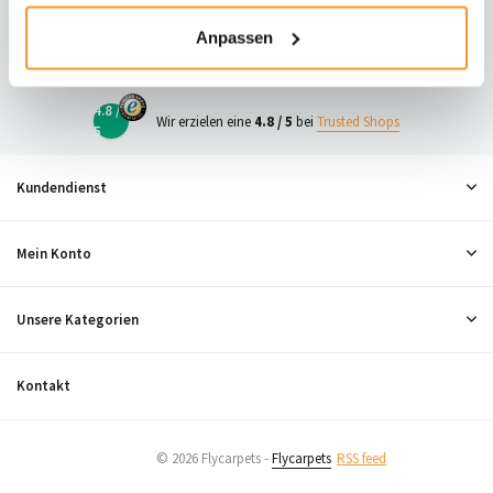
23
Anpassen
Neugierig, was andere denken?
4.8 /
Wir erzielen eine
4.8 / 5
bei
Trusted Shops
5
Kundendienst
Mein Konto
Unsere Kategorien
Kontakt
© 2026 Flycarpets -
Flycarpets
RSS feed