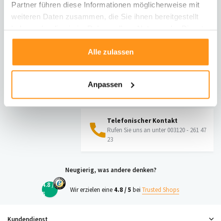
Partner führen diese Informationen möglicherweise mit
Informationen zur Rücksendung
weiteren Daten zusammen, die Sie ihnen bereitgestellt
haben oder die sie im Rahmen Ihrer Nutzung der Dienste
Direkt chatten
gesammelt haben.
Mit einem Mitarbeiter chatten
Alle zulassen
E-Mail senden
Anpassen
vragen@flycarpets.nl
Telefonischer Kontakt
Rufen Sie uns an unter 003120 - 261 47
23
Neugierig, was andere denken?
4.8 /
Wir erzielen eine
4.8 / 5
bei
Trusted Shops
5
Kundendienst