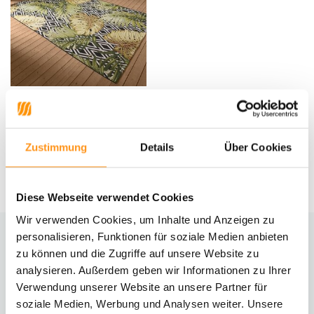
In & Outdoor - Flair Leaves
Grün/schwarz
Zustimmung
Details
Über Cookies
UVP
99,95
79,95 *
Diese Webseite verwendet Cookies
Wir verwenden Cookies, um Inhalte und Anzeigen zu
personalisieren, Funktionen für soziale Medien anbieten
zu können und die Zugriffe auf unsere Website zu
Brauchst du Hilfe?
analysieren. Außerdem geben wir Informationen zu Ihrer
Kontaktiere unseren Kundenservice
Verwendung unserer Website an unsere Partner für
soziale Medien, Werbung und Analysen weiter. Unsere
Rücksendung