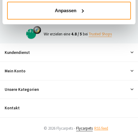
23
Anpassen
Neugierig, was andere denken?
4.8 /
Wir erzielen eine
4.8 / 5
bei
Trusted Shops
5
Kundendienst
Mein Konto
Unsere Kategorien
Kontakt
© 2026 Flycarpets -
Flycarpets
RSS feed