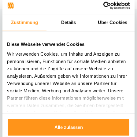
Zustimmung
Details
Über Cookies
Brauchst du Hilfe?
Kontaktiere unseren Kundenservice
Diese Webseite verwendet Cookies
Rücksendung
Wir verwenden Cookies, um Inhalte und Anzeigen zu
Informationen zur Rücksendung
personalisieren, Funktionen für soziale Medien anbieten
zu können und die Zugriffe auf unsere Website zu
analysieren. Außerdem geben wir Informationen zu Ihrer
Direkt chatten
Mit einem Mitarbeiter chatten
Verwendung unserer Website an unsere Partner für
soziale Medien, Werbung und Analysen weiter. Unsere
Partner führen diese Informationen möglicherweise mit
E-Mail senden
weiteren Daten zusammen, die Sie ihnen bereitgestellt
vragen@flycarpets.nl
haben oder die sie im Rahmen Ihrer Nutzung der Dienste
gesammelt haben.
Alle zulassen
Telefonischer Kontakt
Rufen Sie uns an unter 003120 - 261 47