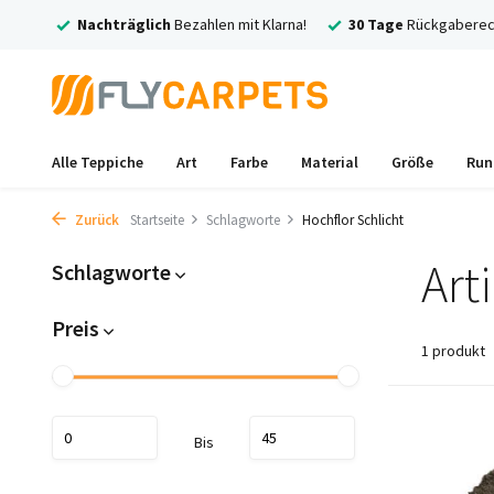
rsand
Nachträglich
Bezahlen mit Klarna!
30 Tage
Rückgaberec
Alle Teppiche
Art
Farbe
Material
Größe
Run
Zurück
Startseite
Schlagworte
Hochflor Schlicht
Art
Schlagworte
Preis
1 produkt
Bis