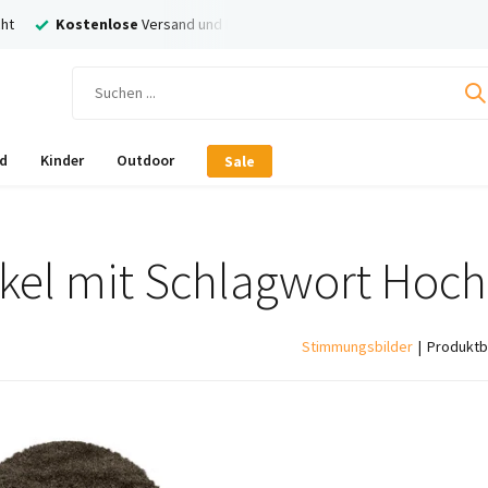
ht
Kostenlose
Versand und Rückversand
Nachträglich
Bezahl
d
Kinder
Outdoor
Sale
ikel mit Schlagwort Hochf
Stimmungsbilder
Produktb