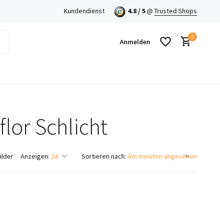
en mit Klarna!
Kundendienst
4.8 / 5
@
Trusted Shops
0
Anmelden
lor Schlicht
Benutzerkonto anlegen
Benutzerkonto anlegen
ilder
Anzeigen:
Sortieren nach: