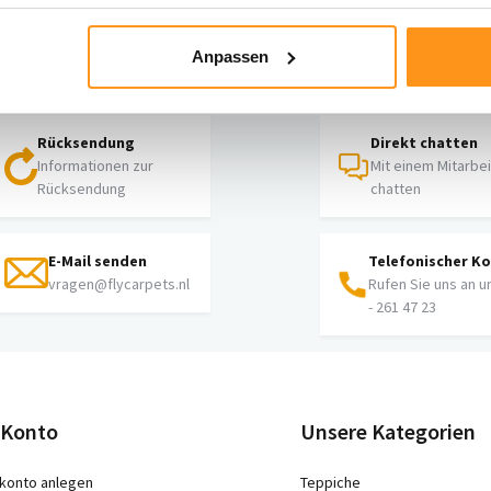
hst du Hilfe?
Anpassen
iere unseren Kundenservice
Rücksendung
Direkt chatten
Informationen zur
Mit einem Mitarbe
Rücksendung
chatten
E-Mail senden
Telefonischer K
vragen@flycarpets.nl
Rufen Sie uns an u
- 261 47 23
 Konto
Unsere Kategorien
konto anlegen
Teppiche