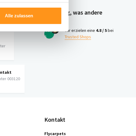
Neugierig, was andere
Alle zulassen
denken?
4.8 /
Wir erzielen eine
4.8 / 5
bei
5
Trusted Shops
iter
ontakt
nter 003120
Kontakt
Flycarpets