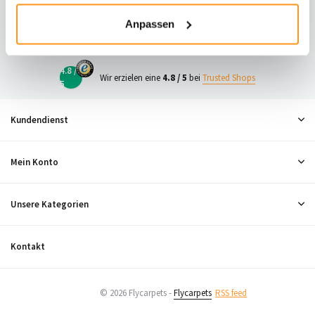
23
Anpassen
Neugierig, was andere denken?
4.8 /
Wir erzielen eine
4.8 / 5
bei
Trusted Shops
5
Kundendienst
Mein Konto
Unsere Kategorien
Kontakt
© 2026 Flycarpets -
Flycarpets
RSS feed