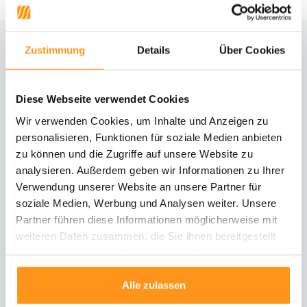
Zustimmung
Details
Über Cookies
Brauchst du Hilfe?
Kontaktiere unseren Kundenservice
Diese Webseite verwendet Cookies
Rücksendung
Wir verwenden Cookies, um Inhalte und Anzeigen zu
Informationen zur Rücksendung
personalisieren, Funktionen für soziale Medien anbieten
zu können und die Zugriffe auf unsere Website zu
analysieren. Außerdem geben wir Informationen zu Ihrer
Direkt chatten
Mit einem Mitarbeiter chatten
Verwendung unserer Website an unsere Partner für
soziale Medien, Werbung und Analysen weiter. Unsere
Partner führen diese Informationen möglicherweise mit
E-Mail senden
weiteren Daten zusammen, die Sie ihnen bereitgestellt
vragen@flycarpets.nl
haben oder die sie im Rahmen Ihrer Nutzung der Dienste
gesammelt haben.
Alle zulassen
Telefonischer Kontakt
Rufen Sie uns an unter 003120 - 261 47