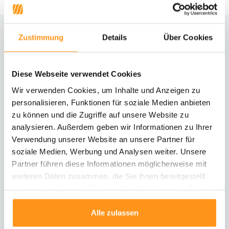
Zustimmung
Details
Über Cookies
Brauchst du Hilfe?
Kontaktiere unseren Kundenservice
Diese Webseite verwendet Cookies
Rücksendung
Wir verwenden Cookies, um Inhalte und Anzeigen zu
Informationen zur Rücksendung
personalisieren, Funktionen für soziale Medien anbieten
zu können und die Zugriffe auf unsere Website zu
analysieren. Außerdem geben wir Informationen zu Ihrer
Direkt chatten
Mit einem Mitarbeiter chatten
Verwendung unserer Website an unsere Partner für
soziale Medien, Werbung und Analysen weiter. Unsere
Partner führen diese Informationen möglicherweise mit
E-Mail senden
weiteren Daten zusammen, die Sie ihnen bereitgestellt
vragen@flycarpets.nl
haben oder die sie im Rahmen Ihrer Nutzung der Dienste
gesammelt haben.
Alle zulassen
Telefonischer Kontakt
Rufen Sie uns an unter 003120 - 261 47