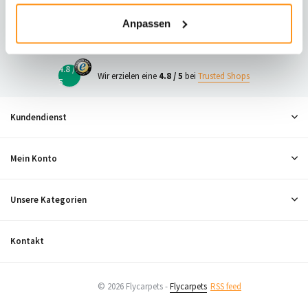
23
Anpassen
Neugierig, was andere denken?
4.8 /
Wir erzielen eine
4.8 / 5
bei
Trusted Shops
5
Kundendienst
Mein Konto
Unsere Kategorien
Kontakt
© 2026 Flycarpets -
Flycarpets
RSS feed