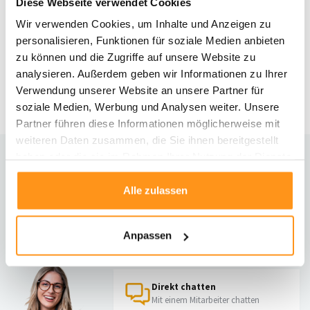
Diese Webseite verwendet Cookies
Wir verwenden Cookies, um Inhalte und Anzeigen zu
Jute-Wolle-Baumwolle-Teppich
- Dhaka Natural
personalisieren, Funktionen für soziale Medien anbieten
zu können und die Zugriffe auf unsere Website zu
analysieren. Außerdem geben wir Informationen zu Ihrer
UVP
99,95
69,95 *
Verwendung unserer Website an unsere Partner für
soziale Medien, Werbung und Analysen weiter. Unsere
Partner führen diese Informationen möglicherweise mit
weiteren Daten zusammen, die Sie ihnen bereitgestellt
haben oder die sie im Rahmen Ihrer Nutzung der Dienste
gesammelt haben.
Brauchst du Hilfe?
Alle zulassen
Kontaktiere unseren Kundenservice
Rücksendung
Anpassen
Informationen zur Rücksendung
Direkt chatten
Mit einem Mitarbeiter chatten