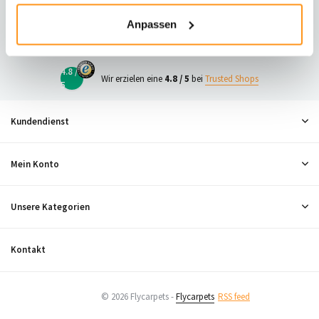
23
Anpassen
Neugierig, was andere denken?
4.8 /
Wir erzielen eine
4.8 / 5
bei
Trusted Shops
5
Kundendienst
Mein Konto
Unsere Kategorien
Kontakt
© 2026 Flycarpets -
Flycarpets
RSS feed