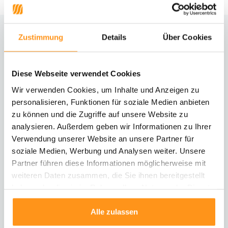
Zustimmung
Details
Über Cookies
Brauchst du Hilfe?
Kontaktiere unseren Kundenservice
Diese Webseite verwendet Cookies
Rücksendung
Wir verwenden Cookies, um Inhalte und Anzeigen zu
Informationen zur Rücksendung
personalisieren, Funktionen für soziale Medien anbieten
zu können und die Zugriffe auf unsere Website zu
analysieren. Außerdem geben wir Informationen zu Ihrer
Direkt chatten
Mit einem Mitarbeiter chatten
Verwendung unserer Website an unsere Partner für
soziale Medien, Werbung und Analysen weiter. Unsere
Partner führen diese Informationen möglicherweise mit
E-Mail senden
weiteren Daten zusammen, die Sie ihnen bereitgestellt
vragen@flycarpets.nl
haben oder die sie im Rahmen Ihrer Nutzung der Dienste
gesammelt haben.
Alle zulassen
Telefonischer Kontakt
Rufen Sie uns an unter 003120 - 261 47