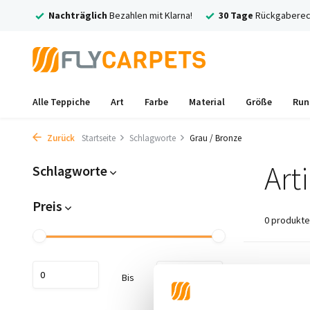
rsand
Nachträglich
Bezahlen mit Klarna!
30 Tage
Rückgaberec
Alle Teppiche
Art
Farbe
Material
Größe
Run
Zurück
Startseite
Schlagworte
Grau / Bronze
Art
Schlagworte
Preis
0 produkte
Keine Prod
Bis