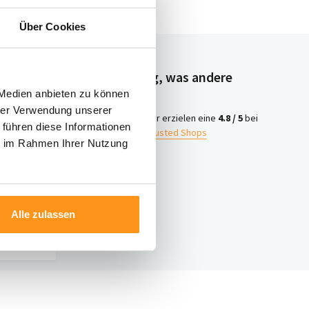
Über Cookies
Neugierig, was andere
denken?
 Medien anbieten zu können
hrer Verwendung unserer
4.8 /
Wir erzielen eine
4.8 / 5
bei
 führen diese Informationen
5
Trusted Shops
ie im Rahmen Ihrer Nutzung
iter
ontakt
Alle zulassen
nter 003120