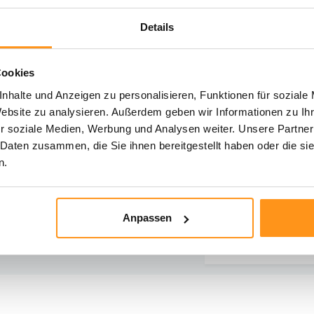
Details
Cookies
hst du Hilfe?
nhalte und Anzeigen zu personalisieren, Funktionen für soziale
iere unseren Kundenservice
Website zu analysieren. Außerdem geben wir Informationen zu I
r soziale Medien, Werbung und Analysen weiter. Unsere Partner
Rücksendung
Direkt chatten
 Daten zusammen, die Sie ihnen bereitgestellt haben oder die s
Informationen zur
Mit einem Mitarbe
n.
Rücksendung
chatten
E-Mail senden
Telefonischer K
Anpassen
vragen@flycarpets.nl
Rufen Sie uns an u
- 261 47 23