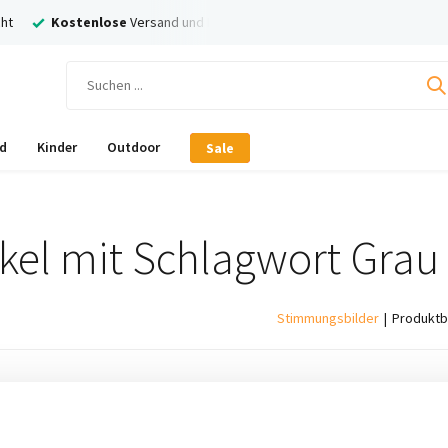
ht
Kostenlose
Versand und Rückversand
Nachträglich
Bezahl
d
Kinder
Outdoor
Sale
ikel mit Schlagwort Grau
Stimmungsbilder
Produktb
ukte gefunden!...