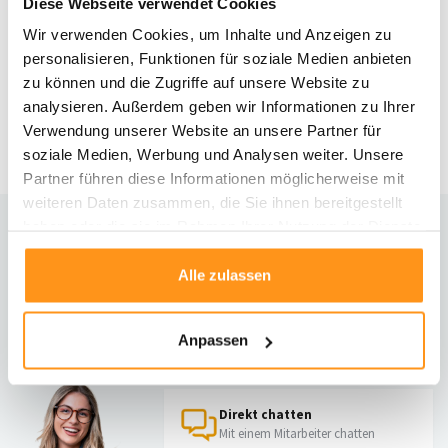
Diese Webseite verwendet Cookies
Wir verwenden Cookies, um Inhalte und Anzeigen zu
Vintage Teppich - Gloria
Medaillon Grün
personalisieren, Funktionen für soziale Medien anbieten
zu können und die Zugriffe auf unsere Website zu
analysieren. Außerdem geben wir Informationen zu Ihrer
UVP
99,95
74,95 *
Verwendung unserer Website an unsere Partner für
soziale Medien, Werbung und Analysen weiter. Unsere
Partner führen diese Informationen möglicherweise mit
weiteren Daten zusammen, die Sie ihnen bereitgestellt
haben oder die sie im Rahmen Ihrer Nutzung der Dienste
gesammelt haben.
Brauchst du Hilfe?
Alle zulassen
Kontaktiere unseren Kundenservice
Rücksendung
Anpassen
Informationen zur Rücksendung
Direkt chatten
Mit einem Mitarbeiter chatten