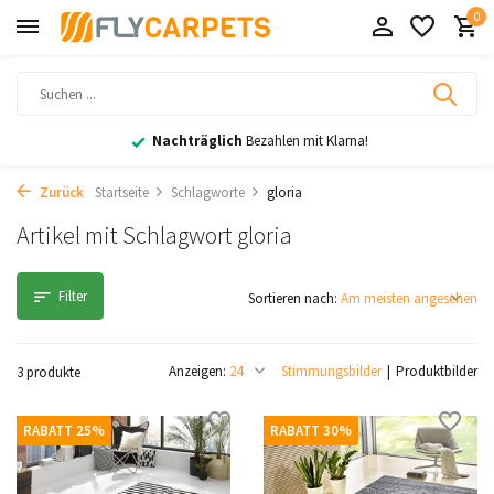
0
Nachträglich
Bezahlen mit Klarna!
Zurück
Startseite
Schlagworte
gloria
Artikel mit Schlagwort gloria
Filter
Sortieren nach:
Anzeigen:
Stimmungsbilder
Produktbilder
3 produkte
RABATT 25%
RABATT 30%