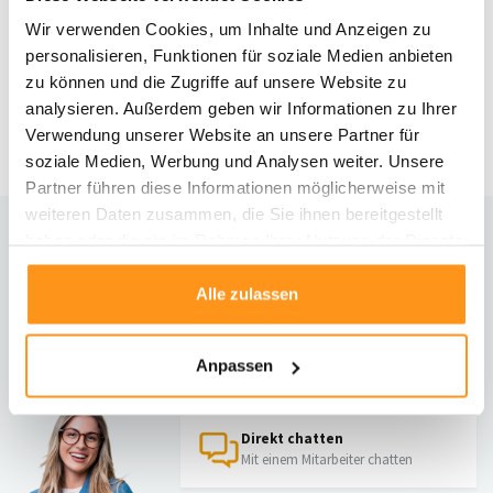
Wir verwenden Cookies, um Inhalte und Anzeigen zu
Rund Wollteppich - Gigi Grau
personalisieren, Funktionen für soziale Medien anbieten
zu können und die Zugriffe auf unsere Website zu
UVP
199,95
149,95 *
analysieren. Außerdem geben wir Informationen zu Ihrer
Verwendung unserer Website an unsere Partner für
soziale Medien, Werbung und Analysen weiter. Unsere
Partner führen diese Informationen möglicherweise mit
weiteren Daten zusammen, die Sie ihnen bereitgestellt
haben oder die sie im Rahmen Ihrer Nutzung der Dienste
Brauchst du Hilfe?
gesammelt haben.
Kontaktiere unseren Kundenservice
Alle zulassen
Rücksendung
Anpassen
Informationen zur Rücksendung
Direkt chatten
Mit einem Mitarbeiter chatten