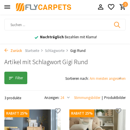
0
Nachträglich
Bezahlen mit Klarna!
Zurück
Startseite
Schlagworte
Gigi Rund
Artikel mit Schlagwort Gigi Rund
Filter
Sortieren nach:
Anzeigen:
Stimmungsbilder
Produktbilder
3 produkte
RABATT 25%
RABATT 25%