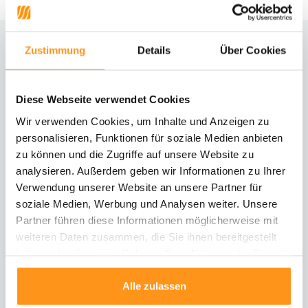
Zustimmung
Details
Über Cookies
Brauchst du Hilfe?
Kontaktiere unseren Kundenservice
Diese Webseite verwendet Cookies
Rücksendung
Wir verwenden Cookies, um Inhalte und Anzeigen zu
Informationen zur Rücksendung
personalisieren, Funktionen für soziale Medien anbieten
zu können und die Zugriffe auf unsere Website zu
analysieren. Außerdem geben wir Informationen zu Ihrer
Direkt chatten
Mit einem Mitarbeiter chatten
Verwendung unserer Website an unsere Partner für
soziale Medien, Werbung und Analysen weiter. Unsere
Partner führen diese Informationen möglicherweise mit
E-Mail senden
weiteren Daten zusammen, die Sie ihnen bereitgestellt
vragen@flycarpets.nl
haben oder die sie im Rahmen Ihrer Nutzung der Dienste
gesammelt haben.
Alle zulassen
Telefonischer Kontakt
Rufen Sie uns an unter 003120 - 261 47