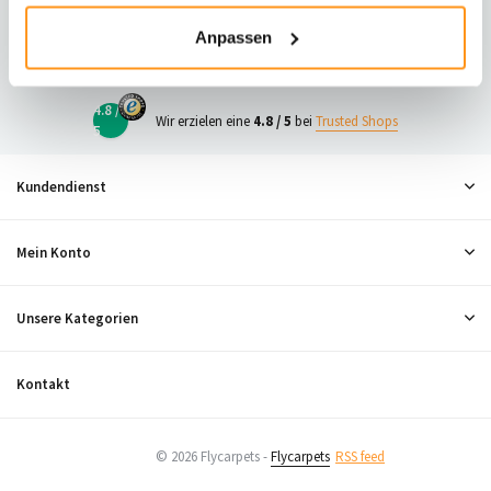
23
Anpassen
Neugierig, was andere denken?
4.8 /
Wir erzielen eine
4.8 / 5
bei
Trusted Shops
5
Kundendienst
Mein Konto
Unsere Kategorien
Kontakt
© 2026 Flycarpets -
Flycarpets
RSS feed