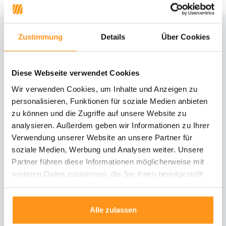
Zustimmung
Details
Über Cookies
Brauchst du Hilfe?
Kontaktiere unseren Kundenservice
Diese Webseite verwendet Cookies
Rücksendung
Wir verwenden Cookies, um Inhalte und Anzeigen zu
Informationen zur Rücksendung
personalisieren, Funktionen für soziale Medien anbieten
zu können und die Zugriffe auf unsere Website zu
analysieren. Außerdem geben wir Informationen zu Ihrer
Direkt chatten
Mit einem Mitarbeiter chatten
Verwendung unserer Website an unsere Partner für
soziale Medien, Werbung und Analysen weiter. Unsere
Partner führen diese Informationen möglicherweise mit
E-Mail senden
weiteren Daten zusammen, die Sie ihnen bereitgestellt
vragen@flycarpets.nl
haben oder die sie im Rahmen Ihrer Nutzung der Dienste
gesammelt haben.
Alle zulassen
Telefonischer Kontakt
Rufen Sie uns an unter 003120 - 261 47