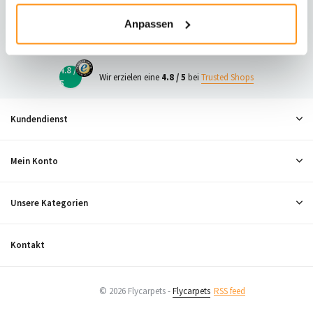
23
Anpassen
Neugierig, was andere denken?
4.8 /
Wir erzielen eine
4.8 / 5
bei
Trusted Shops
5
Kundendienst
Mein Konto
Unsere Kategorien
Kontakt
© 2026 Flycarpets -
Flycarpets
RSS feed