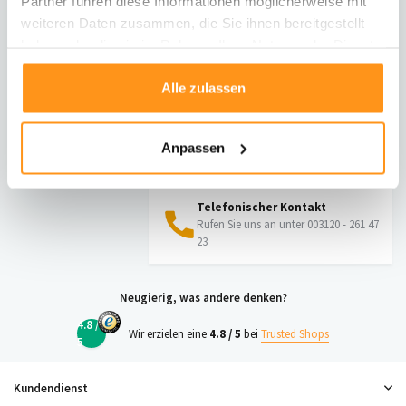
Partner führen diese Informationen möglicherweise mit
weiteren Daten zusammen, die Sie ihnen bereitgestellt
haben oder die sie im Rahmen Ihrer Nutzung der Dienste
Direkt chatten
gesammelt haben.
Mit einem Mitarbeiter chatten
Alle zulassen
E-Mail senden
Anpassen
vragen@flycarpets.nl
Telefonischer Kontakt
Rufen Sie uns an unter 003120 - 261 47
23
Neugierig, was andere denken?
4.8 /
Wir erzielen eine
4.8 / 5
bei
Trusted Shops
5
Kundendienst