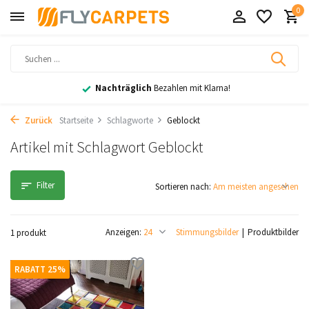
0
Nachträglich
Bezahlen mit Klarna!
Zurück
Startseite
Schlagworte
Geblockt
Artikel mit Schlagwort Geblockt
Filter
Sortieren nach:
Anzeigen:
Stimmungsbilder
Produktbilder
1 produkt
RABATT 25%