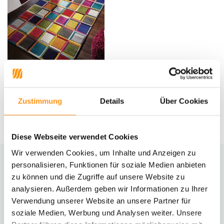
Bunt Teppich - Waltz Multi
Zustimmung
Details
Über Cookies
UVP
159,95
119,95 *
Diese Webseite verwendet Cookies
Wir verwenden Cookies, um Inhalte und Anzeigen zu
personalisieren, Funktionen für soziale Medien anbieten
Brauchst du Hilfe?
zu können und die Zugriffe auf unsere Website zu
Kontaktiere unseren Kundenservice
analysieren. Außerdem geben wir Informationen zu Ihrer
Verwendung unserer Website an unsere Partner für
Rücksendung
soziale Medien, Werbung und Analysen weiter. Unsere
Informationen zur Rücksendung