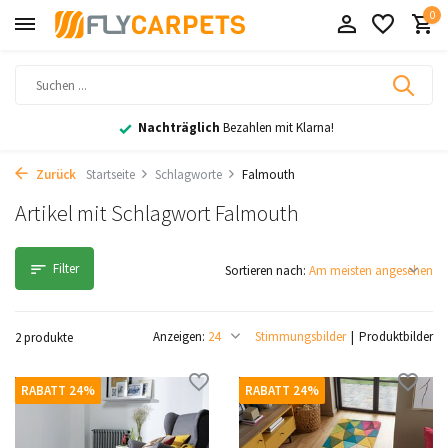
0
Nachträglich
Bezahlen mit Klarna!
Zurück
Startseite
Schlagworte
Falmouth
Artikel mit Schlagwort Falmouth
Filter
Sortieren nach:
Anzeigen:
Stimmungsbilder
Produktbilder
2 produkte
RABATT 24%
RABATT 24%