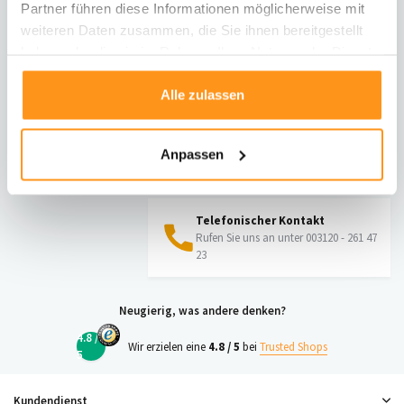
Partner führen diese Informationen möglicherweise mit
Informationen zur Rücksendung
weiteren Daten zusammen, die Sie ihnen bereitgestellt
haben oder die sie im Rahmen Ihrer Nutzung der Dienste
Direkt chatten
gesammelt haben.
Mit einem Mitarbeiter chatten
Alle zulassen
E-Mail senden
Anpassen
vragen@flycarpets.nl
Telefonischer Kontakt
Rufen Sie uns an unter 003120 - 261 47
23
Neugierig, was andere denken?
4.8 /
Wir erzielen eine
4.8 / 5
bei
Trusted Shops
5
Kundendienst