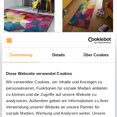
Teppich Falmouth - Kurzflor -
Läufer - Falmouth Modern Wool
100% Wolle - Geo Modern - Multi
Bunt
Zustimmung
Details
Über Cookies
UVP
274,95
209,95 *
UVP
184,95
139,95 *
Diese Webseite verwendet Cookies
Wir verwenden Cookies, um Inhalte und Anzeigen zu
personalisieren, Funktionen für soziale Medien anbieten
zu können und die Zugriffe auf unsere Website zu
Brauchst du Hilfe?
analysieren. Außerdem geben wir Informationen zu Ihrer
Kontaktiere unseren Kundenservice
Verwendung unserer Website an unsere Partner für
soziale Medien, Werbung und Analysen weiter. Unsere
Rücksendung