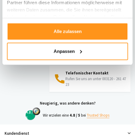
Partner führen diese Informationen möglicherweise mit
Informationen zur Rücksendung
weiteren Daten zusammen, die Sie ihnen bereitgestellt
haben oder die sie im Rahmen Ihrer Nutzung der Dienste
Direkt chatten
gesammelt haben.
Mit einem Mitarbeiter chatten
Alle zulassen
E-Mail senden
Anpassen
vragen@flycarpets.nl
Telefonischer Kontakt
Rufen Sie uns an unter 003120 - 261 47
23
Neugierig, was andere denken?
4.8 /
Wir erzielen eine
4.8 / 5
bei
Trusted Shops
5
Kundendienst