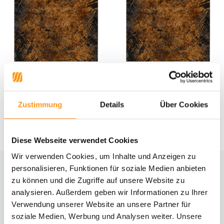
Hermitage Vintage Kupfer-
Hermitage Vintage Kupfer-
Teppich
Teppich
Zustimmung
Details
Über Cookies
129,95 *
29,95 *
Diese Webseite verwendet Cookies
Wir verwenden Cookies, um Inhalte und Anzeigen zu
personalisieren, Funktionen für soziale Medien anbieten
Brauchst du Hilfe?
zu können und die Zugriffe auf unsere Website zu
analysieren. Außerdem geben wir Informationen zu Ihrer
Kontaktiere unseren Kundenservice
Verwendung unserer Website an unsere Partner für
soziale Medien, Werbung und Analysen weiter. Unsere
Rücksendung