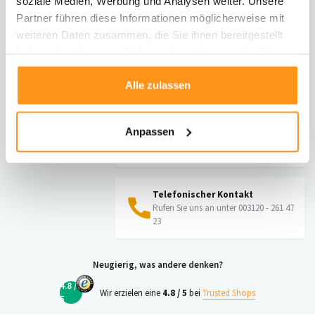
soziale Medien, Werbung und Analysen weiter. Unsere
Rücksendung
Partner führen diese Informationen möglicherweise mit
Informationen zur Rücksendung
weiteren Daten zusammen, die Sie ihnen bereitgestellt
haben oder die sie im Rahmen Ihrer Nutzung der Dienste
gesammelt haben.
Direkt chatten
Alle zulassen
Mit einem Mitarbeiter chatten
Anpassen
E-Mail senden
vragen@flycarpets.nl
Telefonischer Kontakt
Rufen Sie uns an unter 003120 - 261 47
23
Neugierig, was andere denken?
4.8 /
Wir erzielen eine
4.8 / 5
bei
Trusted Shops
5