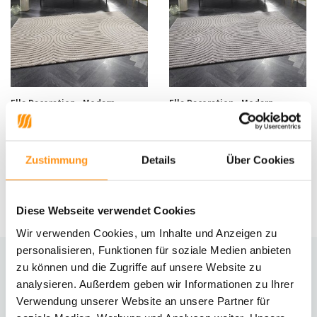
Elle Decoration - Modern
Elle Decoration - Modern
Designteppich - Weicher
Designteppich - Weicher
Niederflor - 3D-Effekt - Creme /
Kurzflor - 3D-Effekt - Grau
Beige
Zustimmung
Details
Über Cookies
UVP
144,95
119,95 *
UVP
144,95
119,95 *
Diese Webseite verwendet Cookies
Wir verwenden Cookies, um Inhalte und Anzeigen zu
personalisieren, Funktionen für soziale Medien anbieten
zu können und die Zugriffe auf unsere Website zu
Brauchst du Hilfe?
analysieren. Außerdem geben wir Informationen zu Ihrer
Kontaktiere unseren Kundenservice
Verwendung unserer Website an unsere Partner für