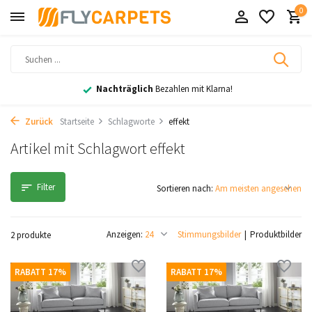
0
Nachträglich
Bezahlen mit Klarna!
Zurück
Startseite
Schlagworte
effekt
Artikel mit Schlagwort effekt
Filter
Sortieren nach:
Anzeigen:
Stimmungsbilder
Produktbilder
2 produkte
RABATT 17%
RABATT 17%