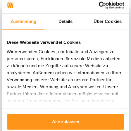
Zustimmung
Details
Über Cookies
Brauchst du Hilfe?
Kontaktiere unseren Kundenservice
Diese Webseite verwendet Cookies
Rücksendung
Wir verwenden Cookies, um Inhalte und Anzeigen zu
Informationen zur Rücksendung
personalisieren, Funktionen für soziale Medien anbieten
zu können und die Zugriffe auf unsere Website zu
analysieren. Außerdem geben wir Informationen zu Ihrer
Direkt chatten
Mit einem Mitarbeiter chatten
Verwendung unserer Website an unsere Partner für
soziale Medien, Werbung und Analysen weiter. Unsere
Partner führen diese Informationen möglicherweise mit
E-Mail senden
weiteren Daten zusammen, die Sie ihnen bereitgestellt
vragen@flycarpets.nl
haben oder die sie im Rahmen Ihrer Nutzung der Dienste
gesammelt haben.
Alle zulassen
Telefonischer Kontakt
Rufen Sie uns an unter 003120 - 261 47