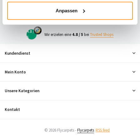
23
Anpassen
Neugierig, was andere denken?
4.8 /
Wir erzielen eine
4.8 / 5
bei
Trusted Shops
5
Kundendienst
Mein Konto
Unsere Kategorien
Kontakt
© 2026 Flycarpets -
Flycarpets
RSS feed