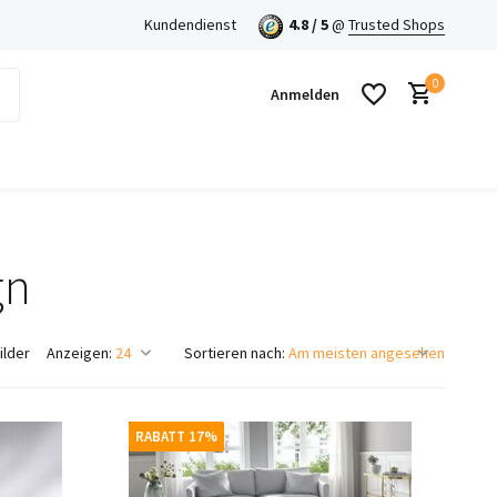
en mit Klarna!
Kundendienst
4.8 / 5
@
Trusted Shops
0
Anmelden
gn
Benutzerkonto anlegen
Benutzerkonto anlegen
ilder
Anzeigen:
Sortieren nach:
RABATT 17%