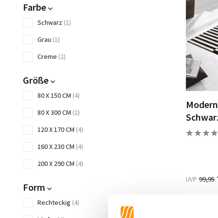
Farbe
Schwarz
(1)
Grau
(1)
Creme
(2)
Größe
80 X 150 CM
(4)
Moderne
80 X 300 CM
(2)
Schwar
120 X 170 CM
(4)
160 X 230 CM
(4)
200 X 290 CM
(4)
99,95
UVP
Form
Rechteckig
(4)