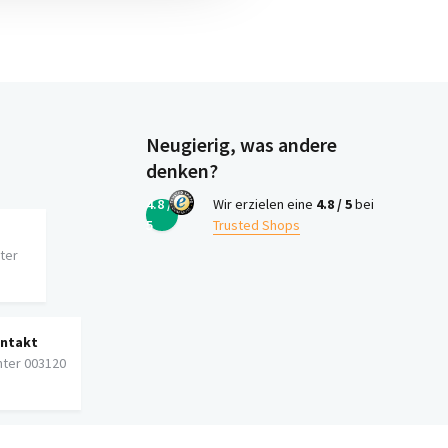
Neugierig, was andere
denken?
4.8 /
Wir erzielen eine
4.8 / 5
bei
5
Trusted Shops
iter
ontakt
nter 003120