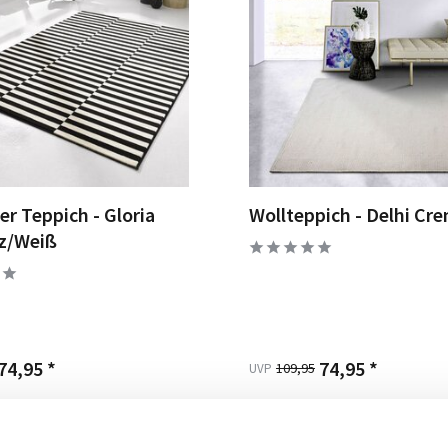
r Teppich - Gloria
Wollteppich - Delhi Cr
z/Weiß
74,95 *
74,95 *
109,95
UVP