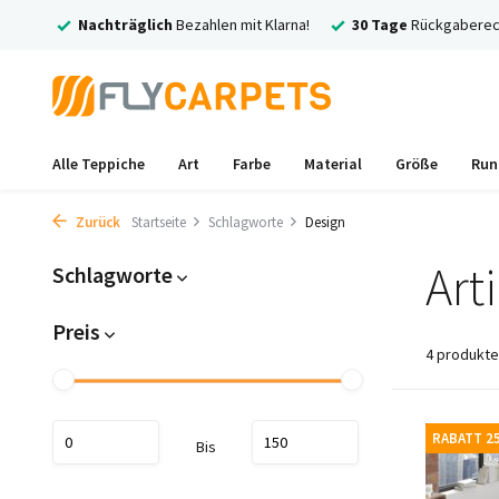
rsand
Nachträglich
Bezahlen mit Klarna!
30 Tage
Rückgaberec
Alle Teppiche
Art
Farbe
Material
Größe
Run
Zurück
Startseite
Schlagworte
Design
Art
Schlagworte
Preis
4 produkte
RABATT 2
Bis