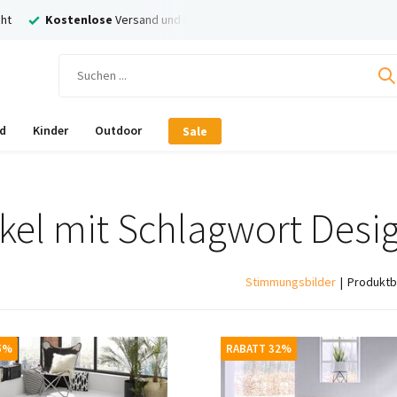
ht
Kostenlose
Versand und Rückversand
Nachträglich
Bezahl
d
Kinder
Outdoor
Sale
ikel mit Schlagwort Desi
Stimmungsbilder
Produktb
5%
RABATT 32%