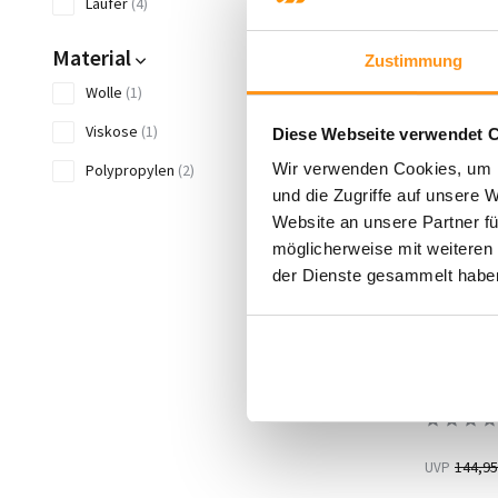
Läufer
(4)
RABATT 1
Material
Zustimmung
Wolle
(1)
Viskose
(1)
Diese Webseite verwendet 
Wir verwenden Cookies, um I
Polypropylen
(2)
und die Zugriffe auf unsere 
Art
Website an unsere Partner fü
möglicherweise mit weiteren
Kurzflor
(4)
der Dienste gesammelt habe
Wohnstil
Elle De
Modern
(3)
Designt
Kurzflor
Ländlich
(1)
Skandinavisch
(4)
Japandi
(2)
144,95
UVP