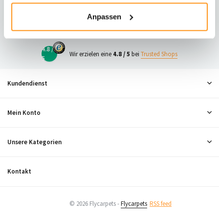
23
Anpassen
Neugierig, was andere denken?
4.8 /
Wir erzielen eine
4.8 / 5
bei
Trusted Shops
5
Kundendienst
Mein Konto
Unsere Kategorien
Kontakt
© 2026 Flycarpets -
Flycarpets
RSS feed