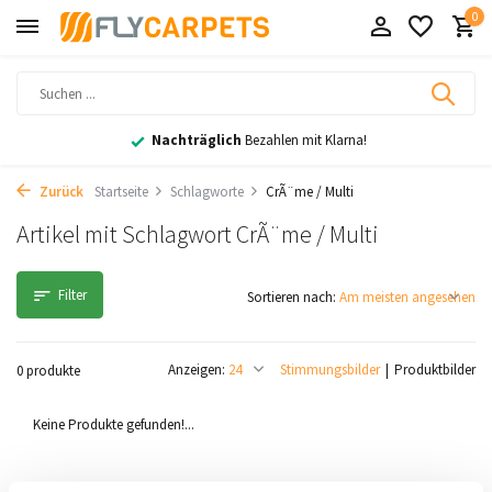
0
Nachträglich
Bezahlen mit Klarna!
Zurück
Startseite
Schlagworte
CrÃ¨me / Multi
Artikel mit Schlagwort CrÃ¨me / Multi
Filter
Sortieren nach:
Anzeigen:
Stimmungsbilder
Produktbilder
0 produkte
Keine Produkte gefunden!...