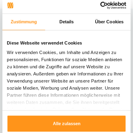
Zustimmung
Details
Über Cookies
Brauchst du Hilfe?
Kontaktiere unseren Kundenservice
Diese Webseite verwendet Cookies
Rücksendung
Wir verwenden Cookies, um Inhalte und Anzeigen zu
Informationen zur Rücksendung
personalisieren, Funktionen für soziale Medien anbieten
zu können und die Zugriffe auf unsere Website zu
analysieren. Außerdem geben wir Informationen zu Ihrer
Direkt chatten
Mit einem Mitarbeiter chatten
Verwendung unserer Website an unsere Partner für
soziale Medien, Werbung und Analysen weiter. Unsere
Partner führen diese Informationen möglicherweise mit
E-Mail senden
weiteren Daten zusammen, die Sie ihnen bereitgestellt
vragen@flycarpets.nl
haben oder die sie im Rahmen Ihrer Nutzung der Dienste
gesammelt haben.
Alle zulassen
Telefonischer Kontakt
Rufen Sie uns an unter 003120 - 261 47